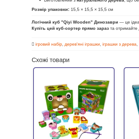
Виготовлений з
натурального дерева
, що б
Розмір упаковки:
15,5 × 15,5 × 15,5 см
Логічний куб "Qiyi Wooden" Динозаври
— це ідеа
Купіть цей куб-сортер прямо зараз
та отримайте д
ігровий набір
,
дерев'яні іграшки
,
іграшки з дерева
,
Схожі товари