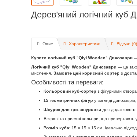
Дерев'яний логічний куб Д
Опис
Характеристики
Відгуки (0
Купити логічний куб "Qiyi Wooden" Динозаври —
Логічний куб "Qiyi Wooden" Динозаври
— це захо
мислення.
Замовте цей корисний сортер з доста
Особливості та переваги:
Кольоровий куб-сортер
з фігурними отворам
15 геометричних фігур
у вигляді динозаврів
Шнурок для гри-шнуровки
для додаткового 
Яскраві та приємні кольори, що привертають 
Розмір куба
: 15 × 15 × 15 см, ідеально підх