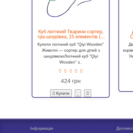
Куб логічний Тварини сортер,
гра-шнурівка, 15 елементів (C
С
65693)
Купити логічний куб "Qiyi Wooden"
Де
Животні — сортер для дітей з
корів
шнурівкоюЛогічний куб "Qiyi
Ук
Wooden" з..
424
Купити
Інформація
Допомог