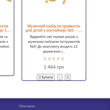
ентів
Музичний набір інструментів
Музичн
рі 15
для дітей у контейнері №5 – 12
контей
убон,
дерев’яних інструментів
ів та
Відкрийте світ музики разом з
Поринь
ток,
зом з
музичним набором інструментів
разом 
тейне..
№5! До комплекту входять 12
цьо
дерев’яних і..
1 464
Купити
Контакти