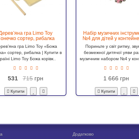
Дерев'яна гра Limo Toy
Набір музичних інструм
онечко сортер, рибалка
№4 для дітей у контейне
предметів — маракаси, б
рев’яна гра Limo Toy «Божа
Пориньте у світ ритму, звук
дудка, трикутник, свис
ка» сортер, рибалка | Купити в
безмежної дитячої уяви ра
сопілка
раїні Limo Toy Божа корівк..
музичним набором №4 у кон
531
715
1 666
Купити
Купити
а
Додатково