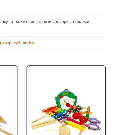
огіку та навчить розрізняти кольори та форми.
 центр
,
куб
,
логіка