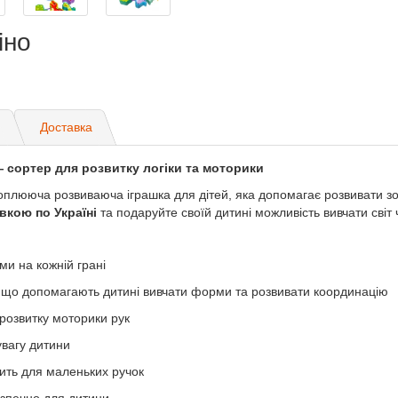
іно
)
Доставка
 сортер для розвитку логіки та моторики
плююча розвиваюча іграшка для дітей, яка допомагає розвивати зор
вкою по Україні
та подаруйте своїй дитині можливість вивчати світ 
и на кожній грані
, що допомагають дитині вивчати форми та розвивати координацію
розвитку моторики рук
увагу дитини
одить для маленьких ручок