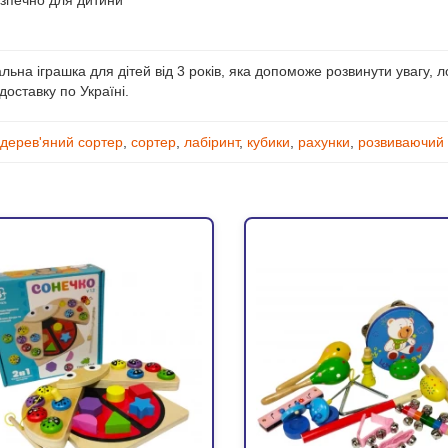
езпечно для дитини
льна іграшка для дітей від 3 років, яка допоможе розвинути увагу, л
оставку по Україні.
дерев'яний сортер
,
сортер
,
лабіринт
,
кубики
,
рахунки
,
розвиваючий