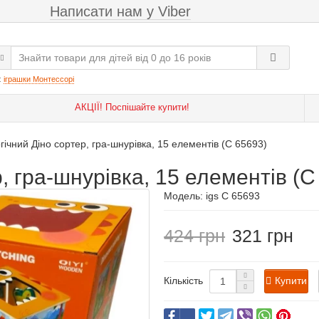
Написати нам у Viber
:
іграшки Монтессорі
АКЦІЇ! Поспішайте купити!
гічний Діно сортер, гра-шнурівка, 15 елементів (C 65693)
, гра-шнурівка, 15 елементів (C
Модель:
igs C 65693
424
321
Купити
Кількість