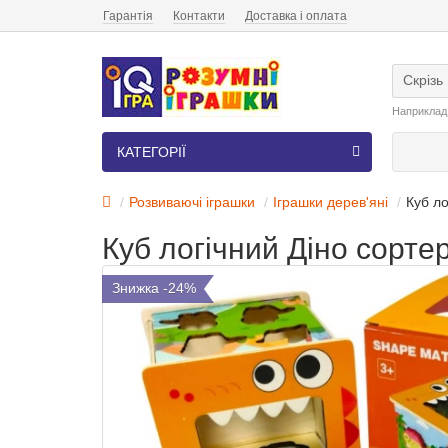
Гарантія
Контакти
Доставка і оплата
Скрізь
Наприклад
КАТЕГОРІЇ
Розвиваючі іграшки
Іграшки дерев'яні
Куб ло
Куб логічний Діно сортер
Знижка -24%