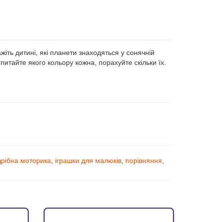
iть дитинi, якi планети знаходяться у сонячнiй
питайте якого кольору кожна, порахуйте скiльки їх.
дрібна моторика
,
іграшки для малюків
,
порівняння
,