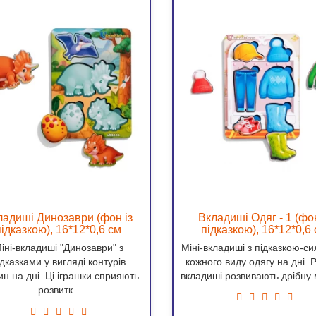
ладиші Динозаври (фон із
Вкладиші Одяг - 1 (фон
підказкою), 16*12*0,6 см
підказкою), 16*12*0,6
іні-вкладиші "Динозаври" з
Міні-вкладиші з підказкою-с
ідказками у вигляді контурів
кожного виду одягу на дні. 
ин на дні. Ці іграшки сприяють
вкладиші розвивають дрібну 
розвитк..