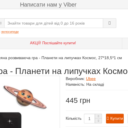
Написати нам у Viber
:
велосипеди
АКЦІЇ! Поспішайте купити!
яна розвиваюча гра - Планети на липучках Космос, 27*18,5*1 см
а - Планети на липучках Космос
Виробник:
Ubee
Наявність: На складі
445
Купити
Кількість