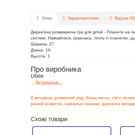
Опис
Характеристики
Відгуки (0
Дерев'яна розвиваюча гра для дітей - Планети на ли
системі. Навчайтеся, граючись: лiпіть ті планетки, 
Ширина: 27
Длина: 19
Высота: 1
Про виробника
Ubee
...
Детальніше...
вкладиші
,
розмірний ряд
,
більш-менш
,
сім'я лісов
ранній розвиток
,
навчальні іграшки
,
дерев'яні вклад
Схожі товари