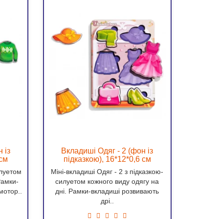
 із
Вкладиші Одяг - 2 (фон із
Вклади
 см
підказкою), 16*12*0,6 см
під
илуетом
Міні-вкладиші Одяг - 2 з підказкою-
Міні
Рамки-
силуетом кожного виду одягу на
підк
мотор..
дні. Рамки-вкладиші розвивають
транспо
дрі..