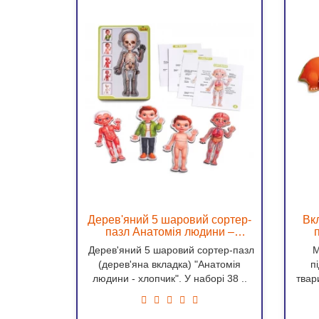
Дерев'яний 5 шаровий сортер-
Вк
пазл Анатомія людини –
хлопчик, 23*16*1,8 см
Дерев'яний 5 шаровий сортер-пазл
М
(дерев'яна вкладка) "Анатомія
п
людини - хлопчик". У наборі 38 ..
твар