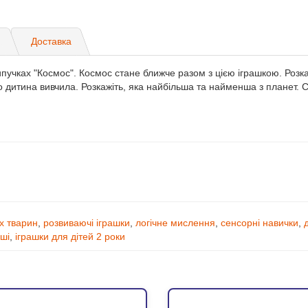
)
Доставка
пучках "Космос". Космос стане ближче разом з цією iграшкою. Розкаж
що дитина вивчила. Розкажiть, яка найбiльша та найменша з планет. С
их тварин
,
розвиваючі іграшки
,
логічне мислення
,
сенсорні навички
,
иші
,
іграшки для дітей 2 роки