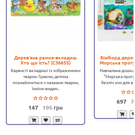
Дерев'яна рамка-вкладиш
Бізіборд дерев
Хто що їсть? (C36655)
Морська прогул
замочків, 
Барвисті вкладиші із зображенням
Навчальна дошка 
відкриваються
тварин. Граючи, дитина
"Морська прогу
годи
познайомиться з назвами тварин,
безліч зон для вз
їхніми видам..
697
7
147
195