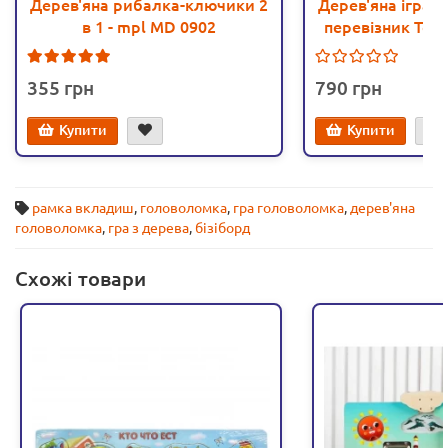
Дерев'яна рибалка-ключики 2
Дерев'яна іграш
в 1 - mpl MD 0902
перевізник Top 
2
355
790
Купити
Купити
рамка вкладиш
,
головоломка
,
гра головоломка
,
дерев'яна
головоломка
,
гра з дерева
,
бізіборд
Схожі товари