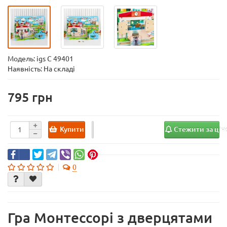
Модель:
igs С 49401
Наявність: На складі
795
Купити
Стежити за ці
0
Гра Монтессорі з дверцятами