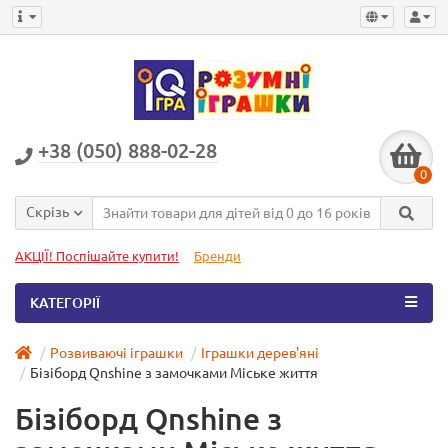
+38 (050) 888-02-28
0
Скрізь
АКЦІЇ! Поспішайте купити!
Бренди
КАТЕГОРІЇ
Розвиваючі іграшки
Іграшки дерев'яні
Бізіборд Qnshine з замочками Міське життя
Бізіборд Qnshine з