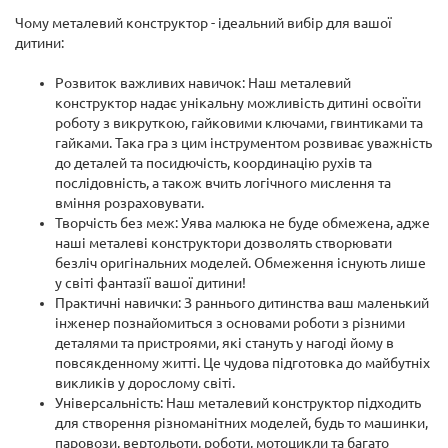
Чому металевий конструктор - ідеальний вибір для вашої
дитини:
Розвиток важливих навичок: Наш металевий
конструктор надає унікальну можливість дитині освоїти
роботу з викруткою, гайковими ключами, гвинтиками та
гайками. Така гра з цим інструментом розвиває уважність
до деталей та посидючість, координацію рухів та
послідовність, а також вчить логічного мислення та
вміння розраховувати.
Творчість без меж: Уява малюка не буде обмежена, адже
наші металеві конструктори дозволять створювати
безліч оригінальних моделей. Обмеження існують лише
у світі фантазії вашої дитини!
Практичні навички: З раннього дитинства ваш маленький
інженер познайомиться з основами роботи з різними
деталями та пристроями, які стануть у нагоді йому в
повсякденному житті. Це чудова підготовка до майбутніх
викликів у дорослому світі.
Універсальність: Наш металевий конструктор підходить
для створення різноманітних моделей, будь то машинки,
паровози, вертольоти, роботи, мотоцикли та багато