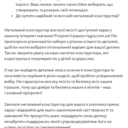
іншого. Ваш малюк зможе самостійно вибирати, що
створювати, та розкриє свій потенціал.
Де купити надійний та якісний металевий конструктор?
Металевий конструктор високої якості доступний зараз у
нашому інтернет-магазині Розумні Іграшки iqgra.com.ua! Ми
пропонуємо різноманітні набори з різною кількістю деталей,
щоб ви могли вибрати оптимальний варіант для вашої дитини.
Також зверніть увагу на наші магнітні конструктори, які
користуються популярністю у дітей та дорослих.
У нас ви знайдете детальні описи кожного конструктора та
можливість порівняти різні моделі, щоб зробити усвідомлений
вибір. Ми гарантуємо високу якість та безпеку всіх наших
іграшок, тому що довіра та безпека наших клієнтів – наш
головний пріоритет!
Замовте металевий конструктор для вашого хлопчика прямо
зараз і відкрийте для нього захоплюючий світ творчості та
навчання! Не пропустіть шанс порадувати свою дитину
незабутнім подарунком, який супроводжуватиме його на
шляху до успіху та самовираження!