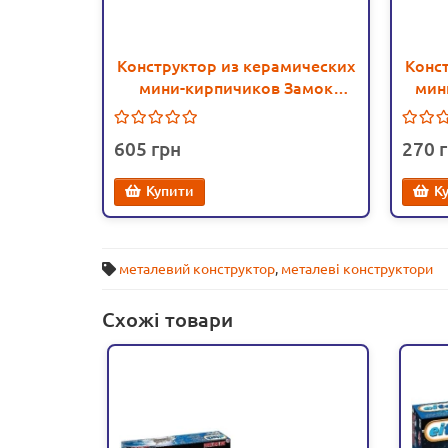
Конструктор из керамических
Конс
мини-кирпичиков Замок
мин
Орлиное гнездо, 870 деталей -
башня
esk 70392
605
270
Купити
К
металевий конструктор
,
металеві конструктори
Схожі товари