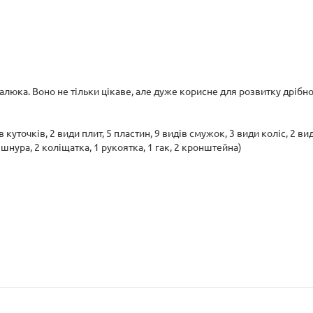
а. Воно не тільки цікаве, але дуже корисне для розвитку дрібної
 куточків, 2 види плит, 5 пластин, 9 видів смужок, 3 види коліс, 2 ви
р шнура, 2 коліщатка, 1 рукоятка, 1 гак, 2 кронштейна)