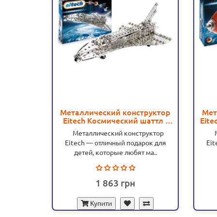
Металлический конструктор
Мет
Eitech Космический шаттл -
Eite
MD C04
Металлический конструктор
Ме
Eitech — отличный подарок для
Eit
детей, которые любят ма..
1 863
Купити