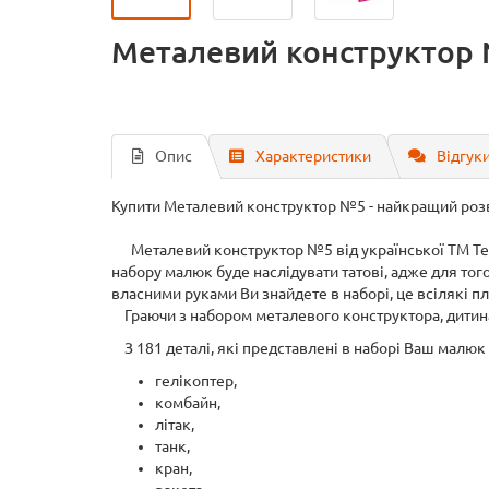
Металевий конструктор 
Опис
Характеристики
Відгуки
Купити Металевий конструктор №5 - найкращий розв
Металевий конструктор №5 від української TM Техн
набору малюк буде наслідувати татові, адже для то
власними руками Ви знайдете в наборі, це всілякі пл
Граючи з набором металевого конструктора, дитина 
З 181 деталі, які представлені в наборі Ваш малюк
гелікоптер,
комбайн,
літак,
танк,
кран,