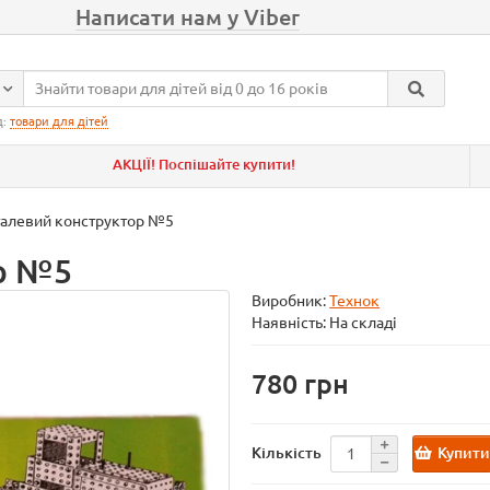
Написати нам у Viber
д:
товари для дітей
АКЦІЇ! Поспішайте купити!
алевий конструктор №5
р №5
Виробник:
Технок
Наявність: На складі
780
Купит
Кількість