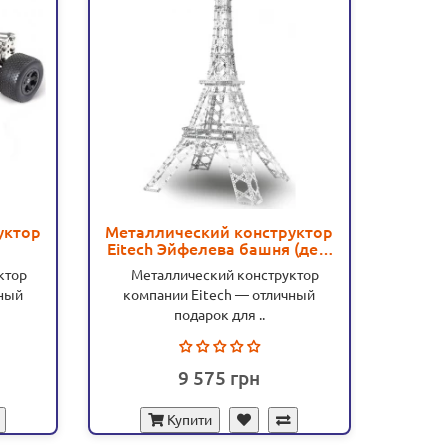
уктор
Металлический конструктор
Метал
Eitech Эйфелева башня (дер.
Eitec
 C27
коробка) - MD C33
ктор
Металлический конструктор
Мета
чный
компании Eitech — отличный
комп
подарок для ..
9 575
Купити