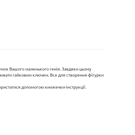
умок Вашого маленького генія. Завдяки цьому
ацювати гайковим ключем. Все для створення фігурки
ористатися допомогою книжечки-інструкції.