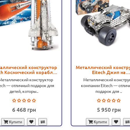
аллический конструктор
Металлический констр
ch Космический корабль -
Eitech Джип на
MD C12
радиоуправлении - MD
таллический конструктор
Металлический констру
ech — отличный подарок для
компании Eitech — отли
детей, которы..
подарок для ..
6 468
5 950
Купити
Купити