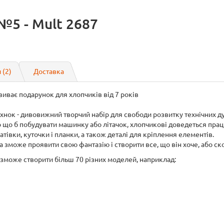
№5 - Mult 2687
 (2)
Доставка
иває подарунок для хлопчиків від 7 років
ок - дивовижний творчий набір для свободи розвитку технічних д
го що б побудувати машинку або літачок, хлопчикові доведеться пр
атівки, куточки і планки, а також деталі для кріплення елементів.
зможе проявити свою фантазію і створити все, що він хоче, або ск
 зможе створити більш 70 різних моделей, наприклад: