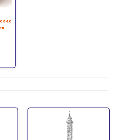
ских
ский
0422