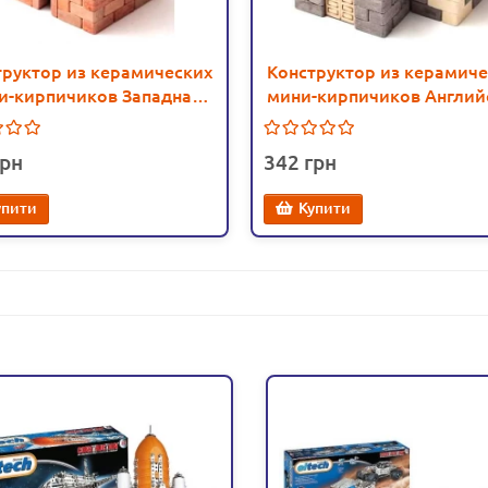
труктор из керамических
Конструктор из керамиче
и-кирпичиков Западная
мини-кирпичиков Англий
, 400 деталей - esk 70415
дом, 500 деталей - esk 7
342
упити
Купити