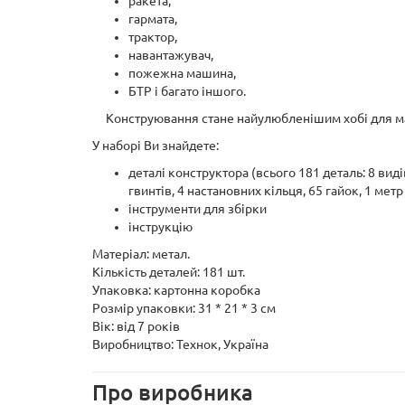
ракета,
гармата,
трактор,
навантажувач,
пожежна машина,
БТР і багато іншого.
Конструювання стане найулюбленішим хобі для малюк
У наборі Ви знайдете:
деталі конструктора (всього 181 деталь: 8 видів
гвинтів, 4 настановних кільця, 65 гайок, 1 мет
інструменти для збірки
інструкцію
Матеріал: метал.
Кількість деталей: 181 шт.
Упаковка: картонна коробка
Розмір упаковки: 31 * 21 * 3 см
Вік: від 7 років
Виробництво: Технок, Україна
Про виробника