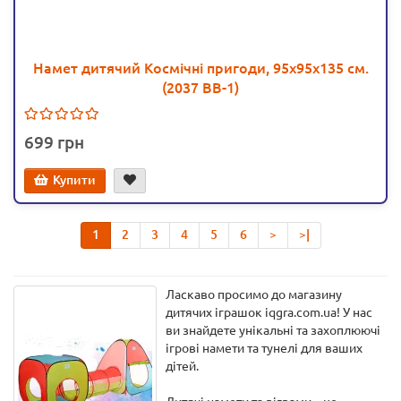
Намет дитячий Космічні пригоди, 95х95х135 см.
(2037 BB-1)
699
Купити
1
2
3
4
5
6
>
>|
Ласкаво просимо до магазину
дитячих іграшок iqgra.com.ua! У нас
ви знайдете унікальні та захоплюючі
ігрові намети та тунелі для ваших
дітей.