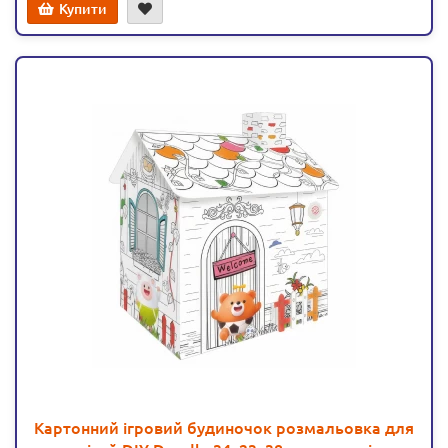
Купити
Картонний ігровий будиночок розмальовка для