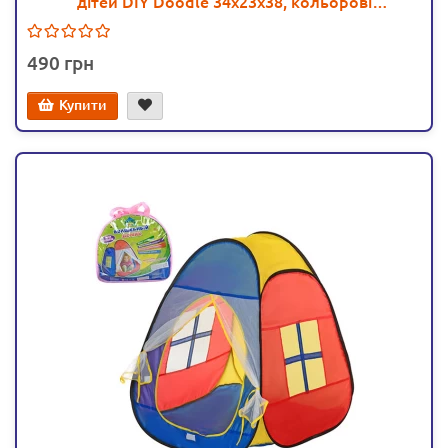
дітей DIY Doodle 34х23х38, кольорові
фломастери (Z 030)
490
Купити