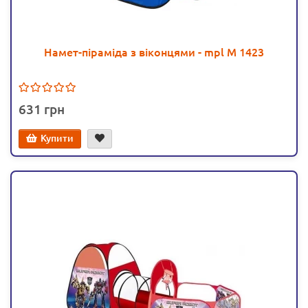
Намет-піраміда з віконцями - mpl M 1423
631
Купити