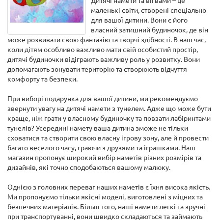
Дитячі намети та вігвами – це
маленькі світи, створені спеціально
для вашої дитини. Вони є його
власний затишний будиночок, де він
може розвивати свою фантазію та творчі здібності. В наш час,
коли дітям особливо важливо мати свій особистий простір,
дитячі будиночки відіграють важливу роль у розвитку. Вони
допомагають зонувати територію та створюють відчуття
комфорту та безпеки.
При виборі подарунка для вашої дитини, ми рекомендуємо
звернути увагу на дитячі намети з тунелем. Адже що може бути
краще, ніж грати у власному будиночку та повзати лабіринтами
тунелів? Усередині намету ваша дитина зможе не тільки
сховатися та створити свою власну ігрову зону, але й провести
багато веселого часу, граючи з друзями та іграшками. Наш
магазин пропонує широкий вибір наметів різних розмірів та
дизайнів, які точно сподобаються вашому малюку.
Однією з головних переваг наших наметів є їхня висока якість.
Ми пропонуємо тільки якісні моделі, виготовлені з міцних та
безпечних матеріалів. Більш того, наші намети легкі та зручні
при транспортуванні, вони швидко складаються та займають