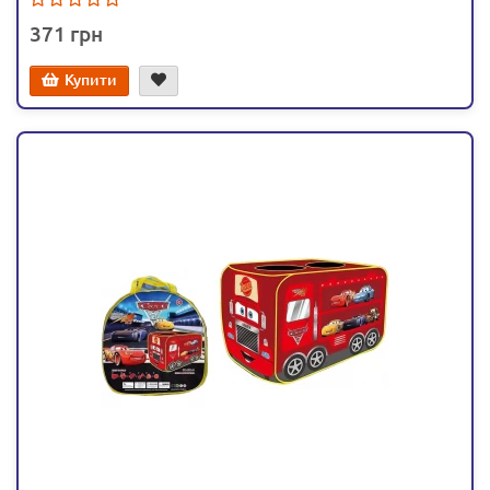
371
Купити