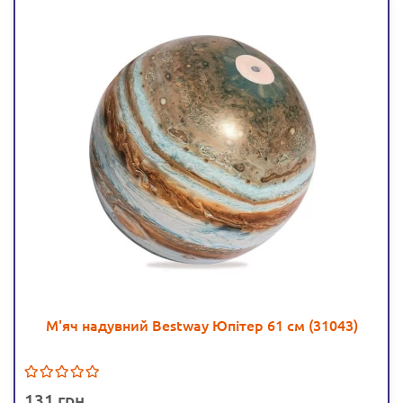
М'яч надувний Bestway Юпітер 61 см (31043)
131