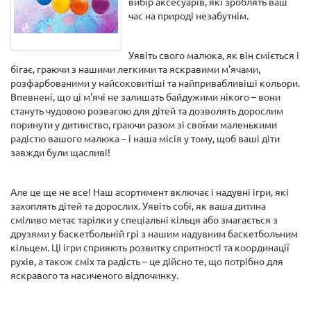
вибір аксесуарів, які зроблять ваш
час на природі незабутнім.
Уявіть свого малюка, як він сміється і
бігає, граючи з нашими легкими та яскравими м'ячами,
розфарбованими у найсоковитіші та найпривабливіші кольори.
Впевнені, що ці м'ячі не залишать байдужими нікого – вони
стануть чудовою розвагою для дітей та дозволять дорослим
поринути у дитинство, граючи разом зі своїми маленькими
радістю вашого малюка – і наша місія у тому, щоб ваші діти
завжди були щасливі!
Але це ще не все! Наш асортимент включає і надувні ігри, які
захоплять дітей та дорослих. Уявіть собі, як ваша дитина
сміливо метає тарілки у спеціальні кільця або змагається з
друзями у баскетбольній грі з нашим надувним баскетбольним
кільцем. Ці ігри сприяють розвитку спритності та координації
рухів, а також сміх та радість – це дійсно те, що потрібно для
яскравого та насиченого відпочинку.