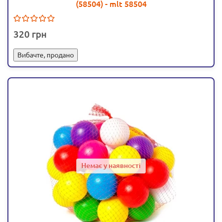
(58504) - mlt 58504
320
Вибачте, продано
Немає у наявності