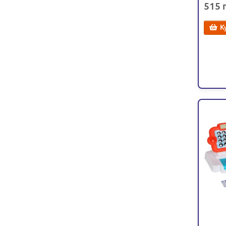
515
К