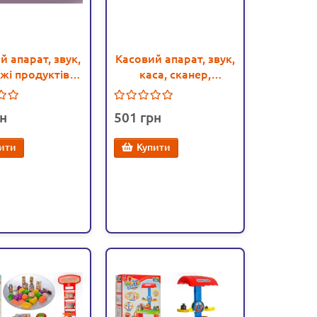
й апарат, звук,
Касовий апарат, звук,
жі продуктів
каса, сканер,
(328-10)
продукти, кошик,
ваги, термінал (8352)
501
ити
Купити