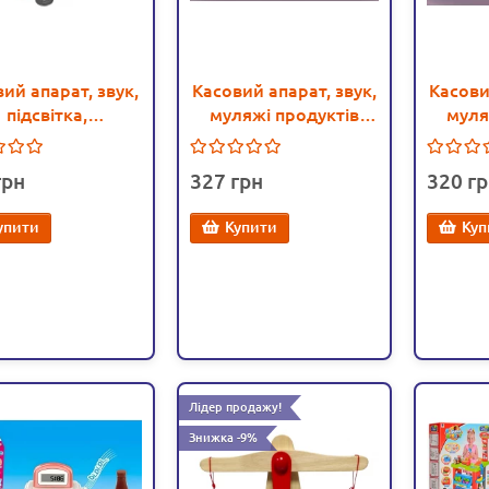
ий апарат, звук,
Касовий апарат, звук,
Касови
підсвітка,
муляжі продуктів
муля
алькулятор,
(328-8)
мий транспортер
327
320
 ваги (689-37)
упити
Купити
Куп
Лідер продажу!
Знижка -9%