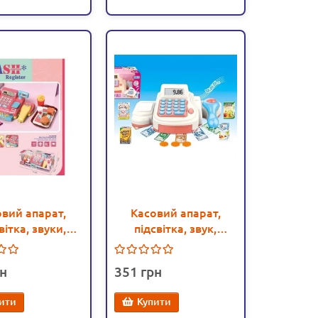
овий апарат,
Касовий апарат,
вітка, звуки,
підсвітка, звук,
ї, англ. мова,
продукти (970)
кти (CF 8205)
351
ити
Купити