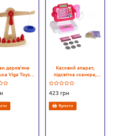
зи дерев'яна
Касовий апарат,
шка Viga Toys
підсвітка сканера,
0) - afk 50660
звук, калькулятор
(66101)
423
ити
Купити