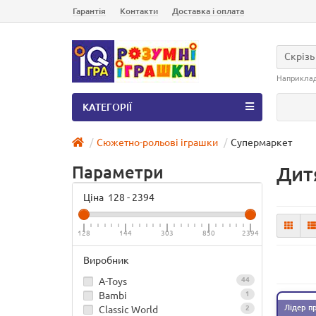
Гарантія
Контакти
Доставка і оплата
Скрізь
Наприкла
КАТЕГОРІЇ
Сюжетно-рольові іграшки
Супермаркет
Параметри
Дит
Ціна
128
-
2394
128
144
303
850
2394
Виробник
A-Toys
44
Bambi
1
Лідер п
Classic World
2