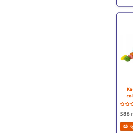
Ка
сві
еф
коши
586
К