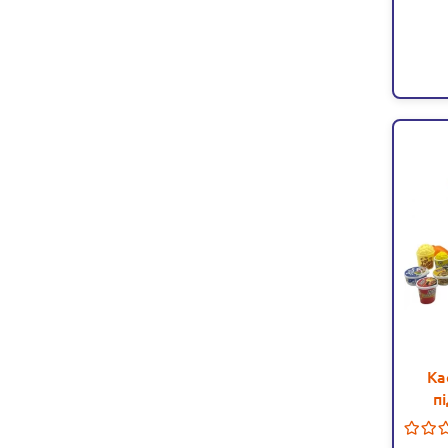
Ка
пі
мікр