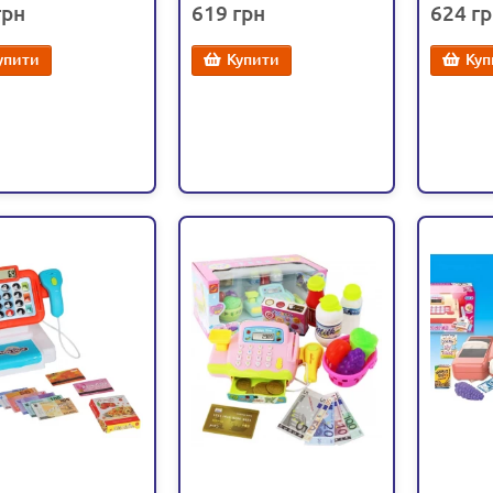
619
624
(CF 8528)
упити
Купити
Куп