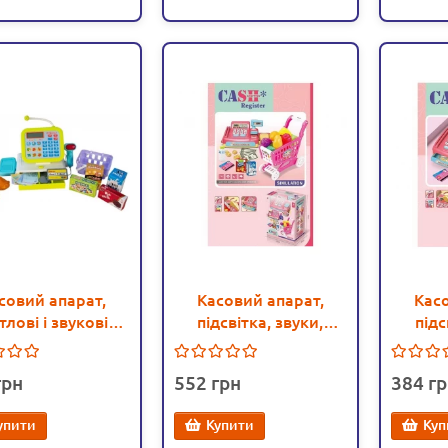
совий апарат,
Касовий апарат,
Кас
тлові і звукові
підсвітка, звуки,
підс
екти, сканер,
мелодії, англ. мова,
мелоді
к з продуктами
продукти, тележка
проду
552
384
(5963 В)
(CF 8206)
упити
Купити
Куп