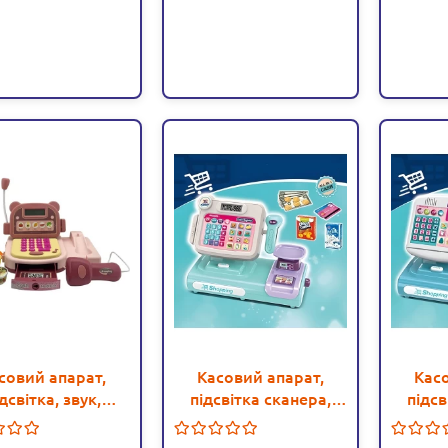
совий апарат,
Касовий апарат,
Кас
дсвітка, звук,
підсвітка сканера,
підсв
офон, продукти
озвучення англ.
озв
(6763 A)
мовою, калькулятор
мовою