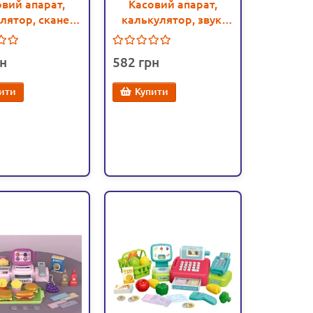
овий апарат,
Касовий апарат,
лятор, сканер,
калькулятор, звук,
укти, кошик
підсвітка, кошик з
(978)
продуктами (5963 А)
582
ити
Купити