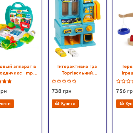
овый аппарат в
Інтерактивна гра
Тере
оданчике - mpl
Торгівельний
ігра
8314
автомат, 2 машинки
(5066
1
(CLM 771)
738
756
упити
Купити
Куп