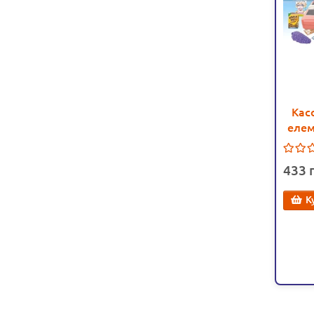
Кас
елем
звук
433
К