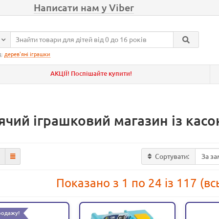
Написати нам у Viber
д:
дерев'яні іграшки
АКЦІЇ! Поспішайте купити!
ячий іграшковий магазин із кас
Сортувати:
Показано з 1 по 24 із 117 (вс
родажу!