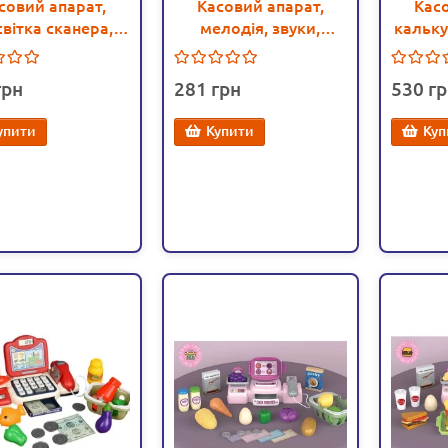
совий апарат,
Касовий апарат,
Кас
світка сканера,
мелодія, звуки,
кальку
к, калькулятор
підсвітка, аксесуари
прод
(66103)
(DJ 208)
281
530
упити
Купити
Куп