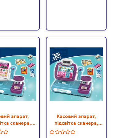
овий апарат,
Касовий апарат,
ітка сканера,
підсвітка сканера,
учення англ.
озвучення англ.
, калькулятор
мовою, калькулятор