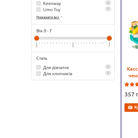
Keenway
3
Limo Toy
1
Показати всі
Вік
0
-
7
0
4
7
Стать
Для дівчаток
5
Касс
Для хлопчиків
5
чем
357
К