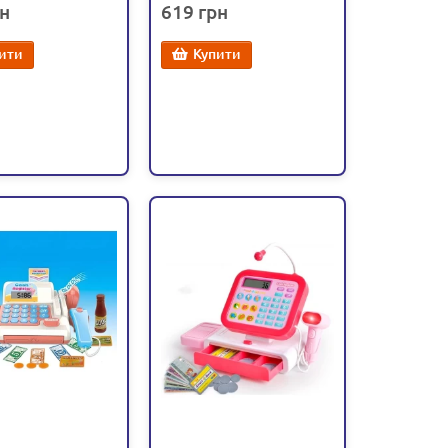
619
(CF 8526)
(CF 8525)
ити
Купити