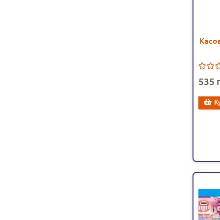
Касов
к
рухо
535
і
К