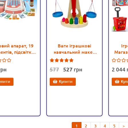
овий апарат, 19
Ваги іграшкові
Іг
ентів, підсвітка,
навчальний макет
Магаз
, продукти (973)
STEM
(661-8
2
577
527
2 044
упити
Купити
Куп
1
2
3
4
5
>