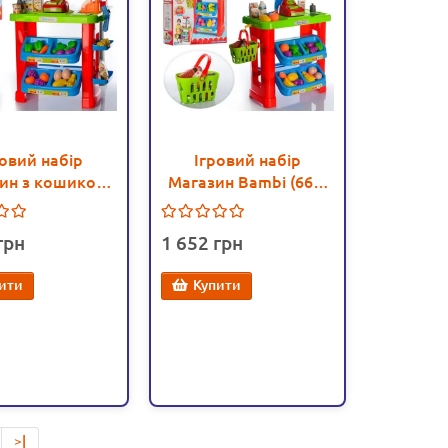
ровий набір
Ігровий набір
ин з кошиком
Магазин Bambi (661-
0) - mpl 661-80
79) - mpl 661-79
1 652
ити
Купити
>|