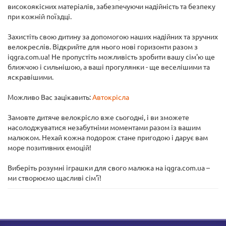
високоякісних матеріалів, забезпечуючи надійність та безпеку
при кожній поїздці.
Захистіть свою дитину за допомогою наших надійних та зручних
велокреслів. Відкрийте для нього нові горизонти разом з
iqgra.com.ua! Не пропустіть можливість зробити вашу сім'ю ще
ближчою і сильнішою, а ваші прогулянки - ще веселішими та
яскравішими.
Можливо Вас зацікавить:
Автокрісла
Замовте дитяче велокрісло вже сьогодні, і ви зможете
насолоджуватися незабутніми моментами разом із вашим
малюком. Нехай кожна подорож стане пригодою і дарує вам
море позитивних емоцій!
Виберіть розумні іграшки для свого малюка на iqgra.com.ua –
ми створюємо щасливі сім'ї!