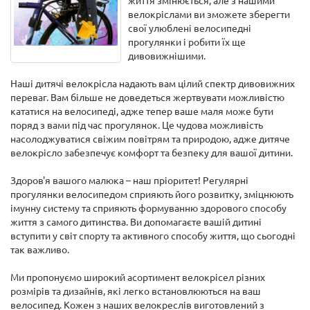
життя змінюється, але з нашими
велокріслами ви зможете зберегти
свої улюблені велосипедні
прогулянки і робити їх ще
дивовижнішими.
Наші дитячі велокрісла надають вам цілий спектр дивовижних
переваг. Вам більше не доведеться жертвувати можливістю
кататися на велосипеді, адже тепер ваше маля може бути
поряд з вами під час прогулянок. Це чудова можливість
насолоджуватися свіжим повітрям та природою, адже дитяче
велокрісло забезпечує комфорт та безпеку для вашої дитини.
Здоров'я вашого малюка – наш пріоритет! Регулярні
прогулянки велосипедом сприяють його розвитку, зміцнюють
імунну систему та сприяють формуванню здорового способу
життя з самого дитинства. Ви допомагаєте вашій дитині
вступити у світ спорту та активного способу життя, що сьогодні
так важливо.
Ми пропонуємо широкий асортимент велокрісел різних
розмірів та дизайнів, які легко встановлюються на ваш
велосипед. Кожен з наших велокреслів виготовлений з