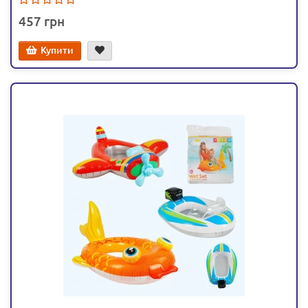
457
Купити