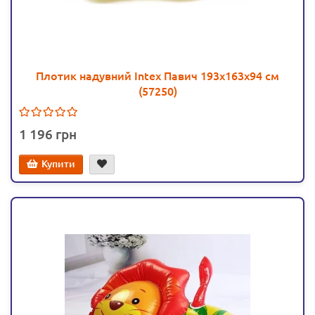
Плотик надувний Intex Павич 193х163х94 см
(57250)
1 196
Купити