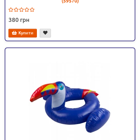
(59570)
380
Купити