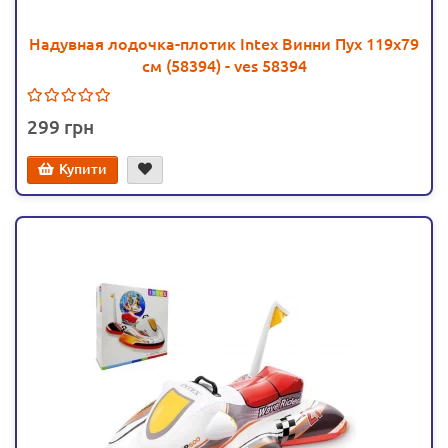
Надувная лодочка-плотик Intex Винни Пух 119х79
см (58394) - ves 58394
299
Купити