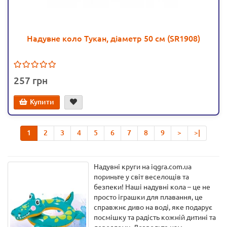
Надувне коло Тукан, діаметр 50 см (SR1908)
257
Купити
1
2
3
4
5
6
7
8
9
>
>|
Надувні круги на iqgra.com.ua
пориньте у світ веселощів та
безпеки! Наші надувні кола – це не
просто іграшки для плавання, це
справжнє диво на воді, яке подарує
посмішку та радість кожній дитині та