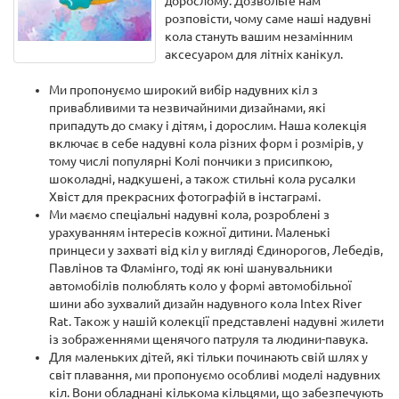
дорослому. Дозвольте нам
розповісти, чому саме наші надувні
кола стануть вашим незамінним
аксесуаром для літніх канікул.
Ми пропонуємо широкий вибір надувних кіл з
привабливими та незвичайними дизайнами, які
припадуть до смаку і дітям, і дорослим. Наша колекція
включає в себе надувні кола різних форм і розмірів, у
тому числі популярні Колі пончики з присипкою,
шоколадні, надкушені, а також стильні кола русалки
Хвіст для прекрасних фотографій в інстаграмі.
Ми маємо спеціальні надувні кола, розроблені з
урахуванням інтересів кожної дитини. Маленькі
принцеси у захваті від кіл у вигляді Єдинорогов, Лебедів,
Павлінов та Фламінго, тоді як юні шанувальники
автомобілів полюблять коло у формі автомобільної
шини або зухвалий дизайн надувного кола Intex River
Rat. Також у нашій колекції представлені надувні жилети
із зображеннями щенячого патруля та людини-павука.
Для маленьких дітей, які тільки починають свій шлях у
світ плавання, ми пропонуємо особливі моделі надувних
кіл. Вони обладнані кількома кільцями, що забезпечують