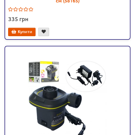
cм (58165)
335
Купити