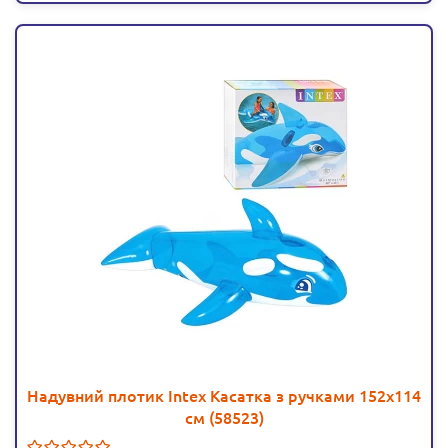
Надувний плотик Intex Касатка з ручками 152х114
см (58523)