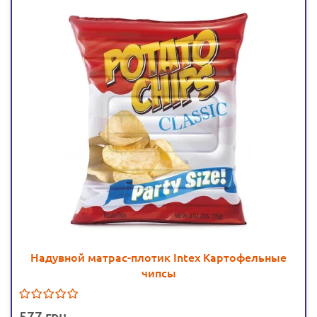
Надувной матрас-плотик Intex Картофельные
чипсы
577