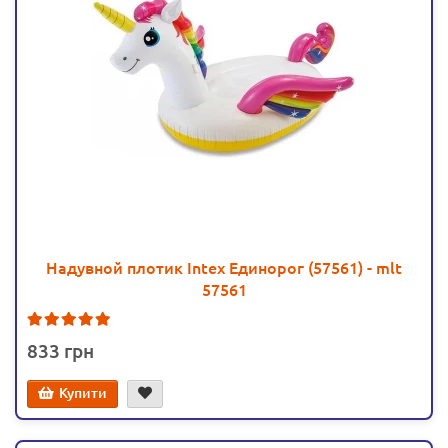
Надувной плотик Intex Единорог (57561) - mlt
57561
2
833
Купити