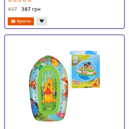
437
387
Купити