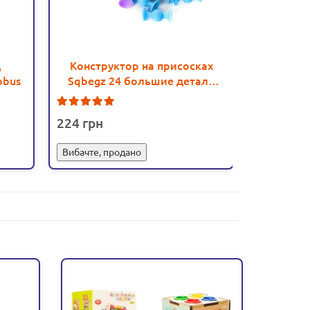
,
Конструктор на присосках
Дерев'ян
obus
Sqbegz 24 большие детали
Viga Toys
(LS008) - mpl LS008
1
224
765
Вибачте, продано
Купит