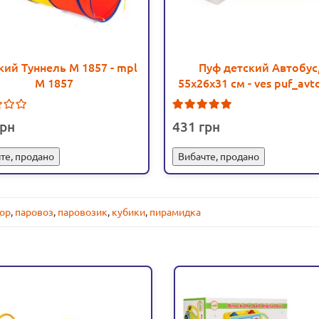
кий Туннель M 1857 - mpl
Пуф детский Автобус
M 1857
55х26х31 см - ves puf_avt
1
431
те, продано
Вибачте, продано
тор
,
паровоз
,
паровозик
,
кубики
,
пирамидка