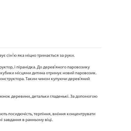
є сім'ю яка міцно тримається за руки.
руктор, і пірамідка. До дерев'яного паровозику
и кубики місцями дитина отримує новий паровозик.
 конструктора. Таким чином купуючи дерев'яний
люнок деревини, детальки гладенькі. За допомогою
ають посидючість, терпіння, вміння концентрувати
і завдання в ранньому віці.