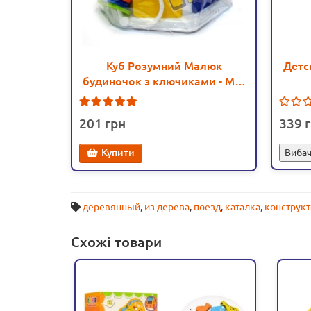
Куб Розумний Малюк
Детс
будиночок з ключиками - MLT
2438
3
201
339
Купити
Вибач
деревянный
,
из дерева
,
поезд
,
каталка
,
конструк
Схожі товари