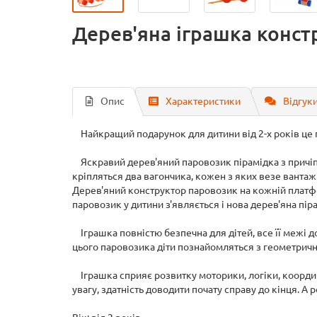
Дерев'яна іграшка конст
Опис
Характеристики
Відгуки
Найкращий подарунок для дитини від 2-х років це п
Яскравий дерев'яний паровозик пірамідка з причіпним
кріпляться два вагончика, кожен з яких везе вантаж
Дерев'яний конструктор паровозик на кожній платфо
паровозик у дитини з'являється і нова дерев'яна пір
Іграшка повністю безпечна для дітей, все її межі 
цього паровозика діти познайомляться з геометричн
Іграшка сприяє розвитку моторики, логіки, координа
увагу, здатність доводити почату справу до кінця. А