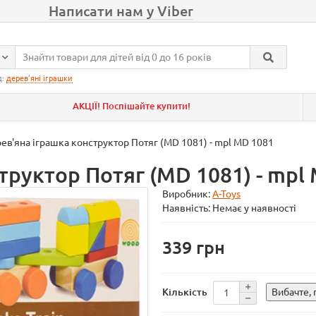
Написати нам у Viber
д:
дерев'яні іграшки
АКЦІЇ! Поспішайте купити!
ев'яна іграшка конструктор Потяг (MD 1081) - mpl MD 1081
труктор Потяг (MD 1081) - mpl
Виробник:
A-Toys
Наявність: Немає у наявності
339
Кількість
Вибачте,