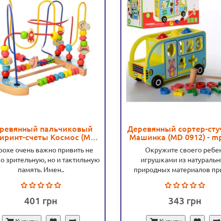
ревянный пальчиковый
Деревянный сортер-сту
иринт-счеты Космос (MD
Машинка (MD 0912) - m
1083) - mpl MD 1083
0912
хе очень важно привить не
Окружите своего ребе
о зрительную, но и тактильную
игрушками из натураль
память. Имен..
природных материалов при
401
343