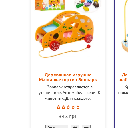
Деревянная игрушка
Де
Машинка-сортер Зоопарк
лаб
(MD 0935) - mpl MD 0935
Зоопарк отправляется в
Кро
путешествие. Автомобиль везет 8
тольк
животных. Для каждого..
343