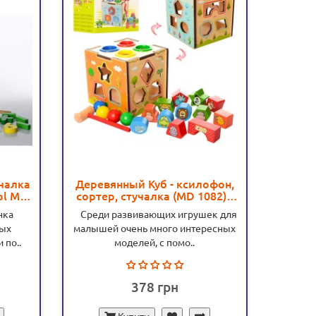
чалка
Деревянный Куб - ксилофон,
Дерев
pl MD
сортер, стучалка (MD 1082) -
катал
mpl MD 1082
нка
Среди развивающих игрушек для
Среди 
ных
малышей очень много интересных
знакомя
 по..
моделей, с помо..
378