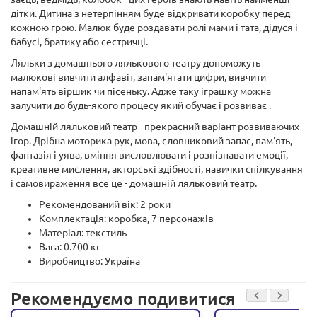
дітки. Дитина з нетерпінням буде відкривати коробку перед
кожною грою. Малюк буде роздавати ролі мами і тата, дідуся і
бабусі, братику або сестричці.
Ляльки з домашнього лялькового театру допоможуть
малюкові вивчити алфавіт, запам'ятати цифри, вивчити
напам'ять віршик чи пісеньку. Адже таку іграшку можна
залучити до будь-якого процесу який обучає і розвиває .
Домашній ляльковий театр - прекрасний варіант розвиваючих
ігор. Дрібна моторика рук, мова, словниковий запас, пам'ять,
фантазія і уява, вміння висловлювати і розпізнавати емоції,
креативне мислення, акторські здібності, навички спілкування
і самовираження все це - домашній ляльковий театр.
Рекомендований вік: 2 роки
Комплектація: коробка, 7 персонажів
Матеріал: текстиль
Вага: 0.700 кг
Виробництво: Україна
Рекомендуємо подивитися