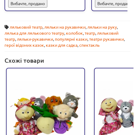
Вибачте, продано
Вибачте, продано
ляльковий театр
,
ляльки на рукавички
,
ляльки на руку
,
лялька для лялькового театру
,
колобок
,
театр
,
ляльковий
театр
,
ляльки-рукавички
,
популярні казки
,
театри рукавички
,
герої відомих казок
,
казки для садка
,
спектакль
Схожі товари