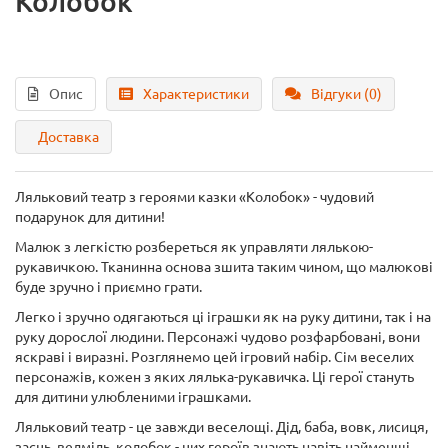
Колобок
Опис
Характеристики
Відгуки (0)
Доставка
Ляльковий театр з героями казки «Колобок» - чудовий
подарунок для дитини!
Малюк з легкістю розбереться як управляти лялькою-
рукавичкою. Тканинна основа зшита таким чином, що малюкові
буде зручно і приємно грати.
Легко і зручно одягаються ці іграшки як на руку дитини, так і на
руку дорослої людини. Персонажі чудово розфарбовані, вони
яскраві і виразні. Розглянемо цей ігровий набір. Сім веселих
персонажів, кожен з яких лялька-рукавичка. Ці герої стануть
для дитини улюбленими іграшками.
Ляльковий театр - це завжди веселощі. Дід, баба, вовк, лисиця,
заєць, ведмідь, колобок - цих героїв знають навіть найменші