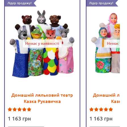
Лідер продажу!
Лідер продажу!
Немає у наявності
Немає у на
Домашній ляльковий театр
Домашній ляль
Казка Рукавичка
Казка 
5
4
1 163
1 163