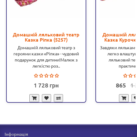
Домашній ляльковий театр
Домашній лял
Казка Ріпка (5257)
Казка Курочка
Домашній ляльковий театр з
Завдяки лялькам-
героями казки «Ріпка» - чудовий
легко влаштув
подарунок для дитини!Малюк з
ляльковий теа
легкістю роз..
практично
1 728
865
1 
Інформація