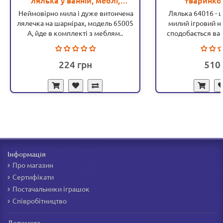
лялька у ванній, меблі,
тваринкою
аксесуари (65005 А)
Неймовірно мила і дуже витончена
Лялька 64016 - ц
лялечка на шарнірах, модель 65005
милий ігровий на
A, йде в комплекті з меблям..
сподобається ваш
224
510
Інформація
Про магазин
Сертифікати
Постачальники іграшок
Співробітництво