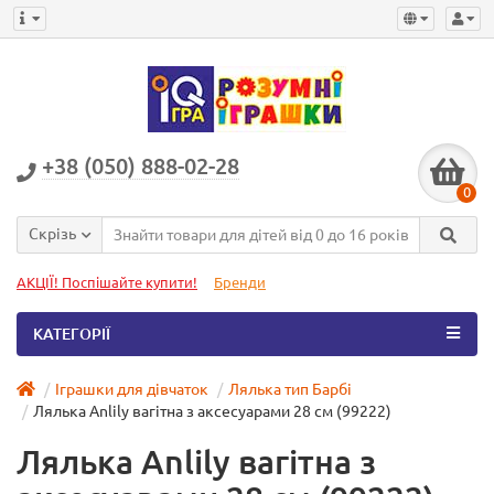
+38 (050) 888-02-28
0
Скрізь
АКЦІЇ! Поспішайте купити!
Бренди
КАТЕГОРІЇ
Іграшки для дівчаток
Лялька тип Барбі
Лялька Anlily вагітна з аксесуарами 28 см (99222)
Лялька Anlily вагітна з