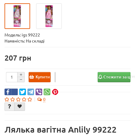
Модель:
igs 99222
Наявність: На складі
207
Купити
Стежити за ці
0
Лялька вагітна Anlily 99222