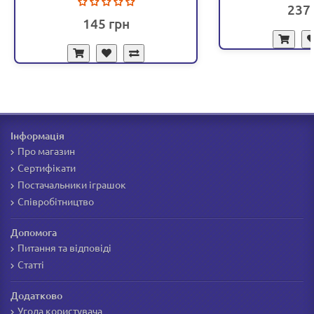
237
145
Інформація
Про магазин
Сертифікати
Постачальники іграшок
Співробітництво
Допомога
Питання та відповіді
Статті
Додатково
Угода користувача