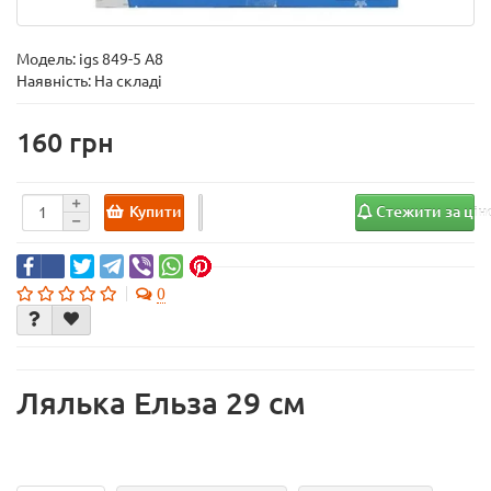
Модель:
igs 849-5 A8
Наявність: На складі
160
Купити
Стежити за ці
0
Лялька Ельза 29 см