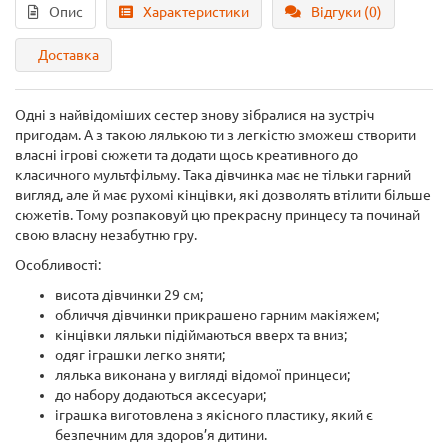
Опис
Характеристики
Відгуки (0)
Доставка
Одні з найвідоміших сестер знову зібралися на зустріч
пригодам. А з такою лялькою ти з легкістю зможеш створити
власні ігрові сюжети та додати щось креативного до
класичного мультфільму. Така дівчинка має не тільки гарний
вигляд, але й має рухомі кінцівки, які дозволять втілити більше
сюжетів. Тому розпаковуй цю прекрасну принцесу та починай
свою власну незабутню гру.
Особливості:
висота дівчинки 29 см;
обличчя дівчинки прикрашено гарним макіяжем;
кінцівки ляльки підіймаються вверх та вниз;
одяг іграшки легко зняти;
лялька виконана у вигляді відомої принцеси;
до набору додаються аксесуари;
іграшка виготовлена з якісного пластику, який є
безпечним для здоров’я дитини.