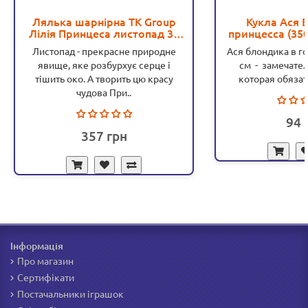
Лялька шарнірна TK Group
Кукла Ася
Лілія Принцеса листопад 30
принцесса (3502
см
35
Листопад - прекрасне природне
Ася блондика в го
явище, яке розбурхує серце і
см - замечател
тішить око. А творить цю красу
которая обязат
чудова При..
94
357
Інформація
Про магазин
Сертифікати
Постачальники іграшок