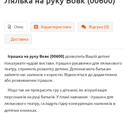
Лялька на руку Вовк (00600)
Опис
Характеристики
Відгуки (0)
Доставка
Іграшка на руку
Вовк (00600)
дозволить Вашій дитині
показувати чудові вистави. Іграшки рукавички для лялькового
театру, сприяють розвитку дитини. Допомагають батькам
зайняти час малюків з користю. Відносяться до дидактичних
або розвиваючих іграшок.
Ніщо так не прикрасить гру з дітками, як візуалізація
персонажів на руці батьків. У плані навчання - іграшки для
лялькового театру, складуть гідну конкуренцію малюнків в
дитячих книжках.