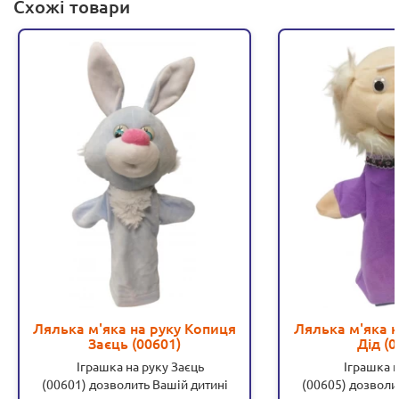
Схожі товари
Лялька м'яка на руку Копиця
Лялька м'яка н
Заєць (00601)
Дід (0
Іграшка на руку Заєць
Іграшка на
(00601) дозволить Вашій дитині
(00605) дозволи