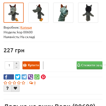
Виробник:
Копиця
Модель:
kop 00600
Наявність: На складі
227
Купити
Стежити за ці
0