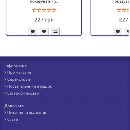
показувати чу..
показуват
227
227
Інформація
Про магазин
Сертифікати
Постачальники іграшок
Співробітництво
Допомога
Питання та відповіді
Статті