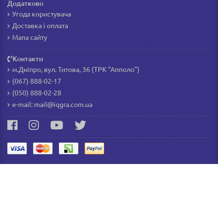
Додатково
Угода користувача
Доставка і оплата
Мапа сайту
Контакти
м.Дніпро, вул. Титова, 36 (ТРК "Апполо")
(067) 888-02-17
(050) 888-02-28
e-mail:
mail@iqgra.com.ua