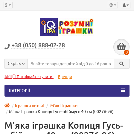
+38 (050) 888-02-28
0
Скрізь
АКЦІЇ! Поспішайте купити!
Бренди
КАТЕГОРІЇ
Іграшки дитячі
М'які іграшки
М'яка іграшка Копиця Гусь-обіймусь 40 см (00276-96)
М'яка іграшка Копиця Гусь-