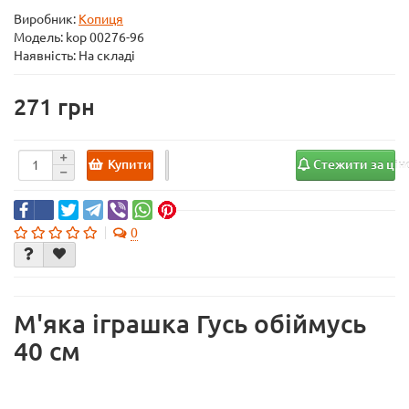
Виробник:
Копиця
Модель:
kop 00276-96
Наявність: На складі
271
Купити
Стежити за ці
0
М'яка іграшка Гусь обіймусь
40 см