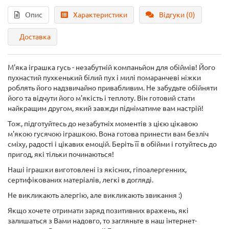
Опис
Характеристики
Відгуки (0)
Доставка
М'яка іграшка гусь - незабутній компаньйон для обіймів! Його
пухнастий пухкенький білий пух і милі помаранчеві ніжки
роблять його надзвичайно привабливим. Не забудьте обійняти
його та відчути його м'якість і теплоту. Він готовий стати
найкращим другом, який завжди підніматиме вам настрій!
Тож, підготуйтесь до незабутніх моментів з цією цікавою
м'якою гусячою іграшкою. Вона готова принести вам безліч
сміху, радості і цікавих емоцій. Беріть її в обійми і готуйтесь до
пригод, які тільки починаються!
Наші іграшки виготовлені із якісних, гіпоалергенних,
сертифікованих матеріалів, легкі в догляді.
Не викликають алергію, але викликають звикання :)
Якщо хочете отримати заряд позитивних вражень, які
залишаться з Вами надовго, то загляньте в наш інтернет-