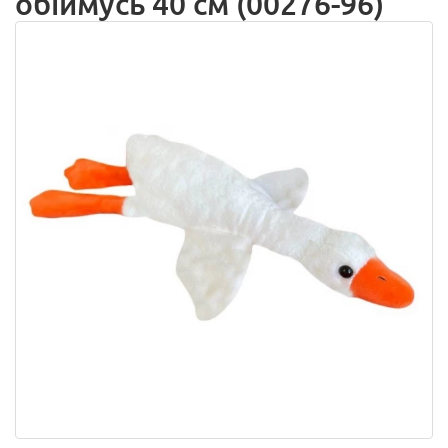
обіймусь 40 см (00276-96)