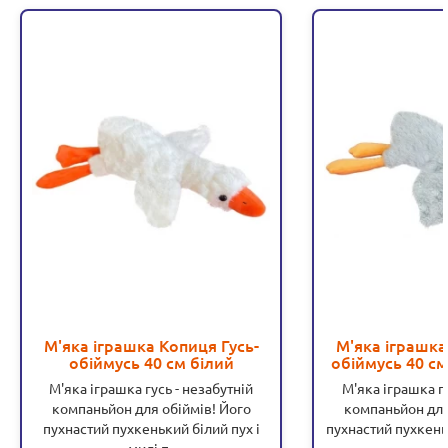
М'яка іграшка Копиця Гусь-
М'яка іграшка
обіймусь 40 см білий
обіймусь 40 см,
91
М'яка іграшка гусь - незабутній
М'яка іграшка гу
компаньйон для обіймів! Його
компаньйон для
пухнастий пухкенький білий пух і
пухнастий пухкеньк