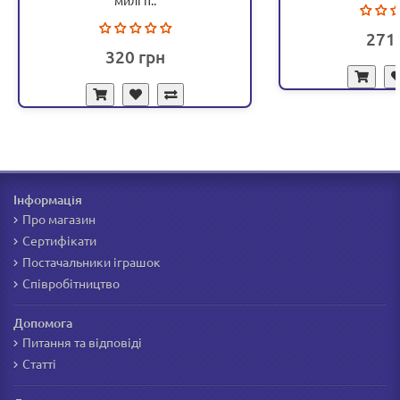
милі п..
271
320
Інформація
Про магазин
Сертифікати
Постачальники іграшок
Співробітництво
Допомога
Питання та відповіді
Статті