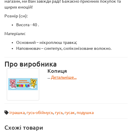
магазин, ми Вам завжди раді! Бажаємо приємних покупок та
щирих емоцій!
Розмір (см):
Висота - 40 .
Матеріали:
Основний – мікроплюш травка;
Наповнювач – синтепух, силіконізоване волокно.
Про виробника
Копиця
...
Детальніше...
іграшка
,
гусь-обіймусь
,
гусь
,
гусак
,
подушка
Схожі товари