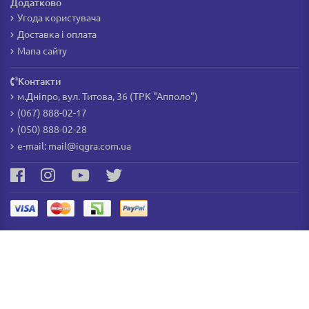
Додатково
Угода користувача
Доставка і оплата
Мапа сайту
Контакти
м.Дніпро, вул. Титова, 36 (ТРК "Апполо")
(067) 888-02-17
(050) 888-02-28
e-mail:
mail@iqgra.com.ua