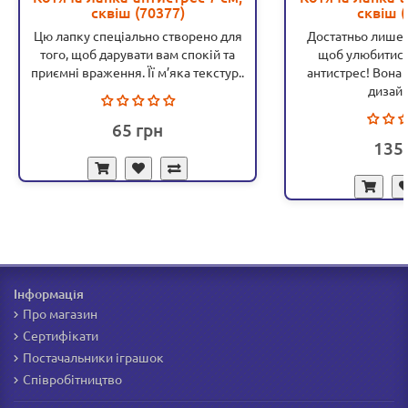
сквіш (70377)
сквіш (
Цю лапку спеціально створено для
Достатньо лише 
того, щоб дарувати вам спокій та
щоб улюбитися
приємні враження. Її м’яка текстур..
антистрес! Вона
дизайн,
65
135
Інформація
Про магазин
Сертифікати
Постачальники іграшок
Співробітництво