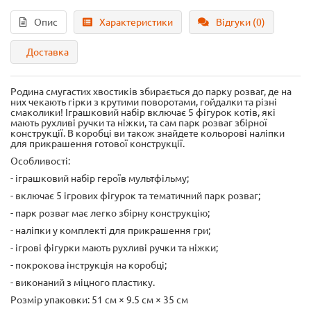
Опис
Характеристики
Відгуки (0)
Доставка
Родина смугастих хвостиків збирається до парку розваг, де на
них чекають гірки з крутими поворотами, гойдалки та різні
смаколики! Іграшковий набір включає 5 фігурок котів, які
мають рухливі ручки та ніжки, та сам парк розваг збірної
конструкції. В коробці ви також знайдете кольорові наліпки
для прикрашення готової конструкції.
Особливості:
- іграшковий набір героїв мультфільму;
- включає 5 ігрових фігурок та тематичний парк розваг;
- парк розваг має легко збірну конструкцію;
- наліпки у комплекті для прикрашення гри;
- ігрові фігурки мають рухливі ручки та ніжки;
- покрокова інструкція на коробці;
- виконаний з міцного пластику.
Розмір упаковки: 51 см × 9.5 см × 35 см