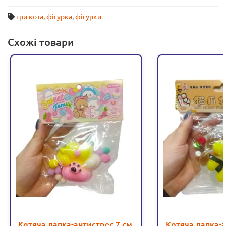
три кота
,
фігурка
,
фігурки
Схожі товари
Котяча лапка-антистрес 7 см,
Котяча лапка-а