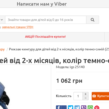
Написати нам у Viber
д:
навчальні іграшки STEM
АКЦІЇ! Поспішайте купити!
уру
Рюкзак-кенгуру для дітей від 2-х місяців, колір темно-синій (2
й від 2-х місяців, колір темно-
Модель:
igs 25140
1 062
Купит
Кількість