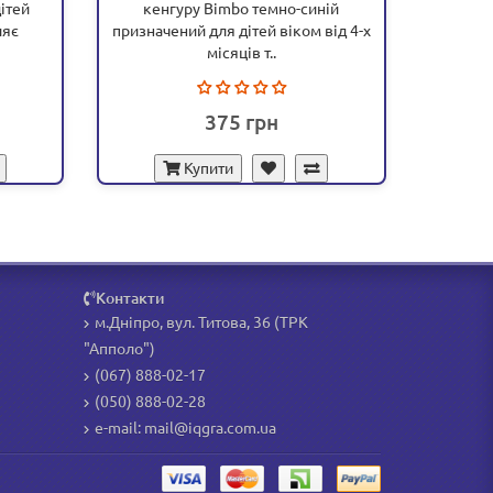
ітей
кенгуру Bimbo темно-синій
ке
ияє
призначений для дітей віком від 4-х
призначе
місяців т..
375
Купити
Контакти
м.Дніпро, вул. Титова, 36 (ТРК
"Апполо")
(067) 888-02-17
(050) 888-02-28
e-mail:
mail@iqgra.com.ua