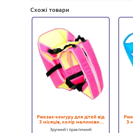
Схожі товари
Рюкзак-кенгуру для дітей від
Рюк
3 місяців, колір малиновий
3 
(19013)
Зручний і практичний