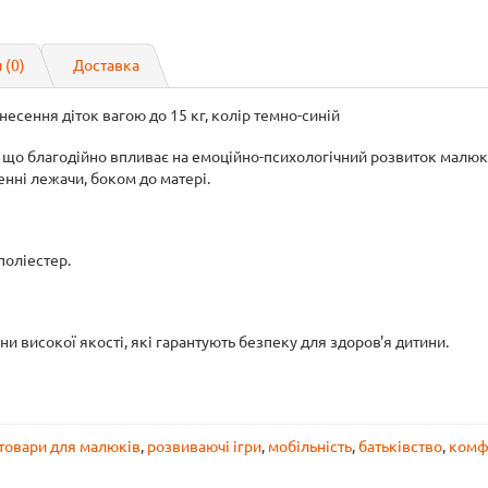
 (0)
Доставка
есення діток вагою до 15 кг, колір темно-синій
що благодійно впливає на емоційно-психологічний розвиток малюка.
енні лежачи, боком до матері.
поліестер.
 високої якості, які гарантують безпеку для здоров'я дитини.
товари для малюків
,
розвиваючі ігри
,
мобільність
,
батьківство
,
комф