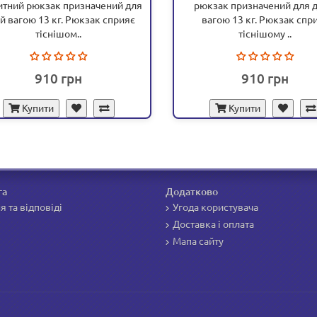
итний рюкзак призначений для
рюкзак призначений для д
ей вагою 13 кг. Рюкзак сприяє
вагою 13 кг. Рюкзак спр
тіснішом..
тіснішому ..
910
910
Купити
Купити
га
Додатково
я та відповіді
Угода користувача
Доставка і оплата
Мапа сайту