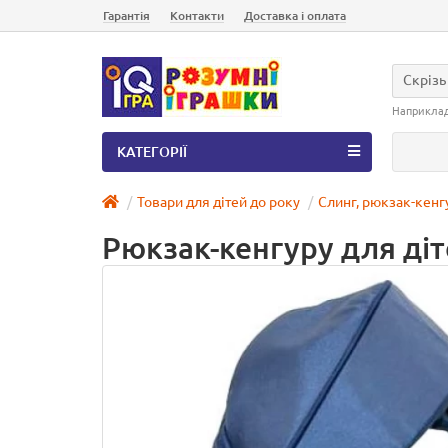
Гарантія
Контакти
Доставка і оплата
Скрізь
Наприкла
КАТЕГОРІЇ
Товари для дітей до року
Слинг, рюкзак-кенг
Рюкзак-кенгуру для діте