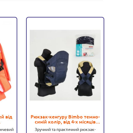
ей від
Рюкзак-кенгуру Bimbo темно-
Рю
синій колір, від 4-х місяців
чер
9)
(11310)
анчевий
Зручний та практичний рюкзак-
Зручн