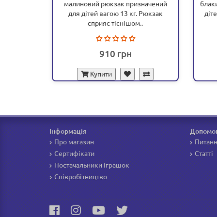
малиновий рюкзак призначений
блак
для дітей вагою 13 кг. Рюкзак
діт
сприяє тіснішом..
910
Купити
Інформація
Допомо
Про магазин
Питанн
Сертифікати
Статті
Постачальники іграшок
Співробітництво