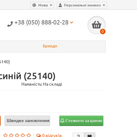
Мова
Персональні знижки
+38 (050) 888-02-28
0
Бренди
5140)
синій (25140)
Наявність: На складі
и
Швидке замовлення
Стежити за ціною
0 відгуків