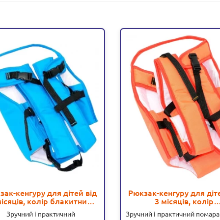
зак-кенгуру для дітей від
Рюкзак-кенгуру для діт
місяців, колір блакитний
3 місяців, колір
(16510)
помаранчевий (716
Зручний і практичний
Зручний і практичний помар