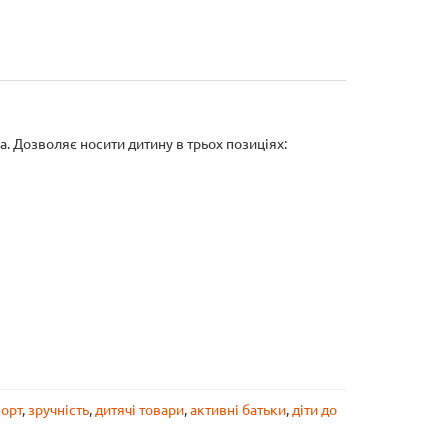
 Дозволяє носити дитину в трьох позиціях:
орт
,
зручність
,
дитячі товари
,
активні батьки
,
діти до