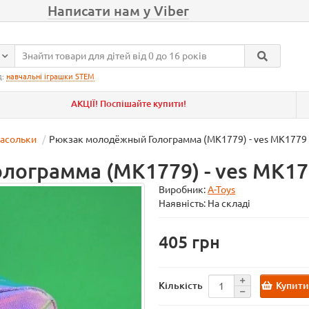
Написати нам у Viber
д:
навчальні іграшки STEM
АКЦІЇ! Поспішайте купити!
расольки
Рюкзак молодёжный Голограмма (MK1779) - ves MK1779
лограмма (MK1779) - ves MK17
Виробник:
A-Toys
Наявність: На складі
405
Купит
Кількість