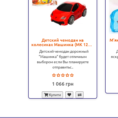
Детский чемодан на
М'як
колесиках Машинка (MK 1214)
- mpl MK 1214
Детский чемодан дорожный
Ди
"Машинка" будет отличным
яск
выбором если Вы планируете
отправитьс..
1 066
Купити