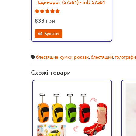
Единорог (57561) - mlt 57561
2
833
Купити
блестящие
,
сумки
,
рюкзак
,
блестящий
,
голографи
Схожі товари