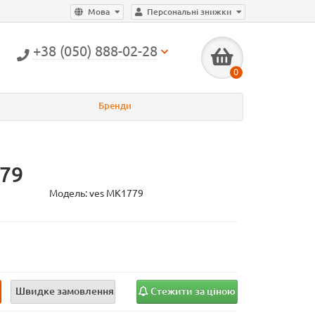
Мова
Персональні знижки
+38 (050) 888-02-28
0
Бренди
79
Модель:
ves MK1779
и
Швидке замовлення
Стежити за ціною