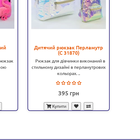
кий
Дитячий рюкзак Перламутр
Дитяч
)
(С 31870)
Рожеви
відд
рюкзак
Рюкзак для дівчинки виконаний в
Дит
р
кою
стильному дизайні в перламутрових
Рожеви
кольорах. ..
стильним
395
Купити