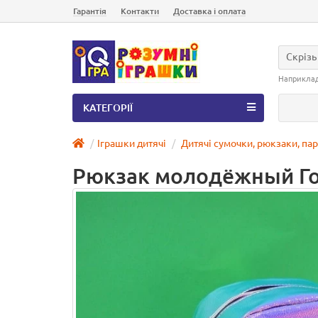
Гарантія
Контакти
Доставка і оплата
Скрізь
Наприкла
КАТЕГОРІЇ
Іграшки дитячі
Дитячі сумочки, рюкзаки, па
Рюкзак молодёжный Го