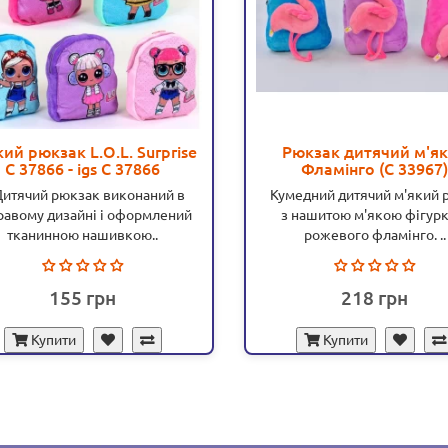
ий рюкзак L.O.L. Surprise
Рюкзак дитячий м'я
С 37866 - igs С 37866
Фламінго (С 33967
тячий рюкзак виконаний в
Кумедний дитячий м'який 
равому дизайні і оформлений
з нашитою м'якою фігур
тканинною нашивкою..
рожевого фламінго. ..
155
218
Купити
Купити