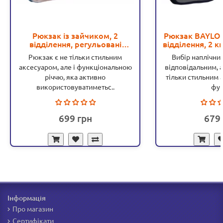
Рюкзак із зайчиком, 2
Рюкзак BAYLOR
відділення, регульовані
відділення, 2 к
лямки, світловідбиваючі
(C 65
Рюкзак є не тільки стильним
Вибір наплічни
елементи (C 65503)
аксесуаром, але і функціональною
відповідальним, 
річчю, яка активно
тільки стильним а
використовуватиметьс..
фун
699
679
Інформація
Про магазин
Сертифікати