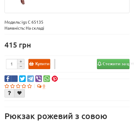
Модель:
igs C 65135
Наявність: На складі
415
Купити
Стежити за ці
0
Рюкзак рожевий з совою