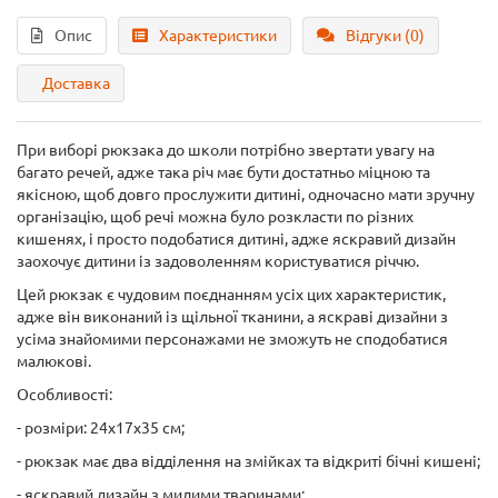
Опис
Характеристики
Відгуки (0)
Доставка
При виборі рюкзака до школи потрібно звертати увагу на
багато речей, адже така річ має бути достатньо міцною та
якісною, щоб довго прослужити дитині, одночасно мати зручну
організацію, щоб речі можна було розкласти по різних
кишенях, і просто подобатися дитині, адже яскравий дизайн
заохочує дитини із задоволенням користуватися річчю.
Цей рюкзак є чудовим поєднанням усіх цих характеристик,
адже він виконаний із щільної тканини, а яскраві дизайни з
усіма знайомими персонажами не зможуть не сподобатися
малюкові.
Особливості:
- розміри: 24х17х35 см;
- рюкзак має два відділення на змійках та відкриті бічні кишені;
- яскравий дизайн з милими тваринами;