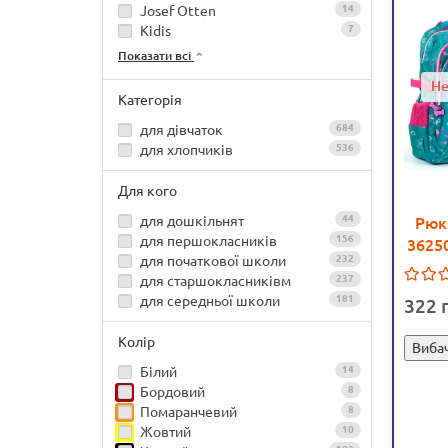
Josef Otten
14
Kidis
7
Показати всі
Не
Категорія
для дівчаток
684
для хлопчиків
536
Для кого
для дошкільнят
44
Рюк
для першокласників
156
36250
для початкової школи
232
відді
для старшокласниківм
237
для середньої школи
181
322
Колір
Вибач
Білий
14
Бордовий
8
Помаранчевий
8
Жовтий
10