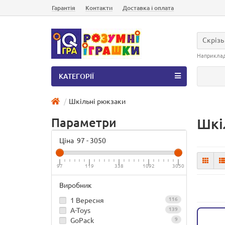
Гарантія
Контакти
Доставка і оплата
Скрізь
Наприкла
КАТЕГОРІЇ
Шкільні рюкзаки
Параметри
Шкі
Ціна
97
-
3050
97
119
338
1092
3050
Виробник
1 Вересня
116
A-Toys
139
GoPack
9