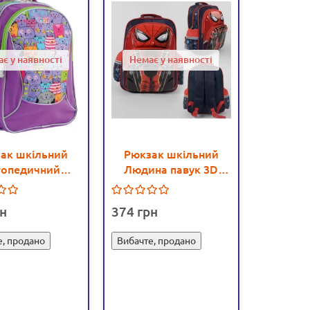
є у наявності
Немає у наявності
ак шкільний
Рюкзак шкільний
топедичний
Людина павук 3D
omania - mlt
принт, 1 відділення, 2
556811
кишені, дихаюча
374
спинка (С 43635)
е, продано
Вибачте, продано