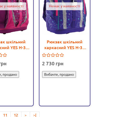
є у наявності
Немає у наявності
ак шкільний
Рюкзак шкільний
сний YES H-32
каркасний YES H-30
ly - poz 556231
Unicorn - poz 556221
2 730
е, продано
Вибачте, продано
11
12
>
>|