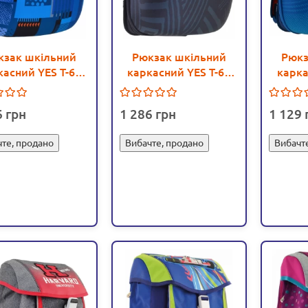
кзак шкільний
Рюкзак шкільний
Рюкз
касний YES T-60
каркасний YES T-60
карка
eidoscope - poz
Highway - poz 557283
Azure
557281
6
1 286
1 129
те, продано
Вибачте, продано
Вибачт