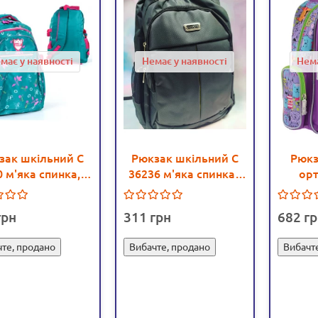
має у наявності
Немає у наявності
Нема
зак шкільний С
Рюкзак шкільний С
Рюкз
 м'яка спинка, 3
36236 м'яка спинка -
ор
лення, 3 кишені -
igs С 36236
Kot
igs С 36250
311
682
те, продано
Вибачте, продано
Вибачт