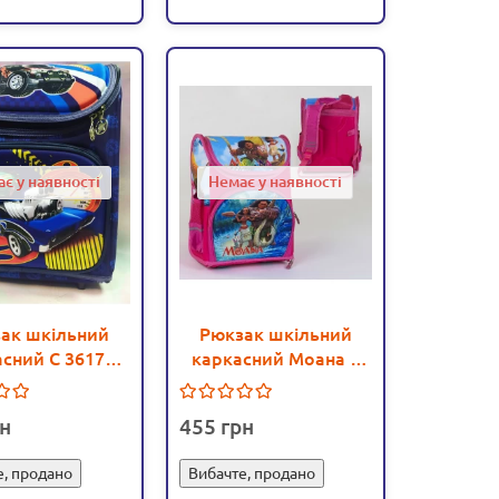
є у наявності
Немає у наявності
ак шкільний
Рюкзак шкільний
сний С 36172
каркасний Моана 1
ки 3D принт -
відділення, 3 кишені,
gs С 36172
спинка ортопедична,
455
3D принт (C 36167)
е, продано
Вибачте, продано