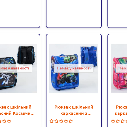
має у наявності
Немає у наявності
Нема
кзак шкільний
Рюкзак шкільний
Рюкз
асний Космічний
каркасний з
карка
корабель 1
машинами 1
Ельза 
ілення, 3 кишені,
відділення, 3 кишені,
1 в