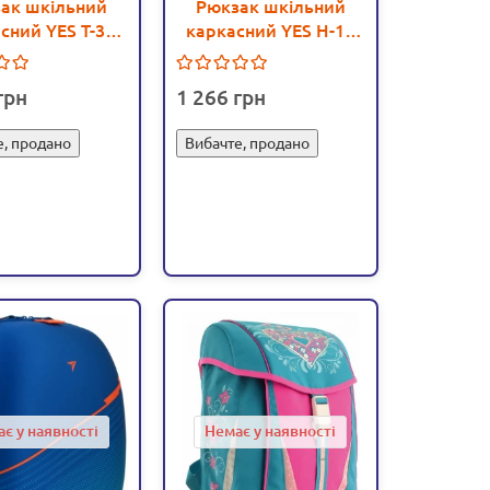
ак шкільний
Рюкзак шкільний
сний YES Т-33
каркасний YES Н-12
Stalwart - poz 555521
Move, 36х32х17см -
poz 552815
1 266
е, продано
Вибачте, продано
є у наявності
Немає у наявності