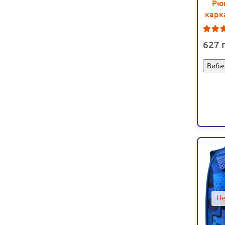
Рю
карк
627
Вибач
Не