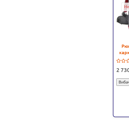
Не
Рю
карк
Harv
2 73
Вибач