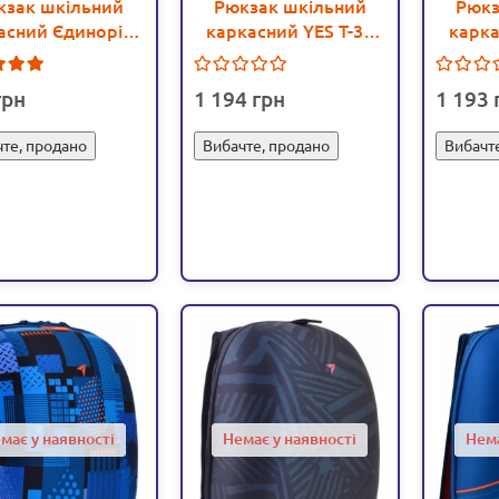
кзак шкільний
Рюкзак шкільний
Рюкз
асний Єдиноріг -
каркасний YES Т-33
карка
igs С 36188
Stalwart,
1
44.5х29.5х14.5 - poz
1 194
1 193
555523
те, продано
Вибачте, продано
Вибачт
має у наявності
Немає у наявності
Нема