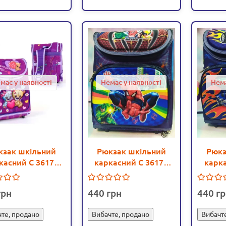
має у наявності
Немає у наявності
Нема
кзак шкільний
Рюкзак шкільний
Рюкз
касний С 36178
каркасний С 36173
карка
едики 3D принт
Людина Павук 3D
Машин
- igs С 36178
принт - igs С 36173
i
440
440
те, продано
Вибачте, продано
Вибачт