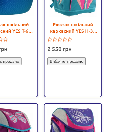
ак шкільний
Рюкзак шкільний
сний YES T-60
каркасний YES H-32
 - poz 557285
Heart - poz 556233
2 550
е, продано
Вибачте, продано