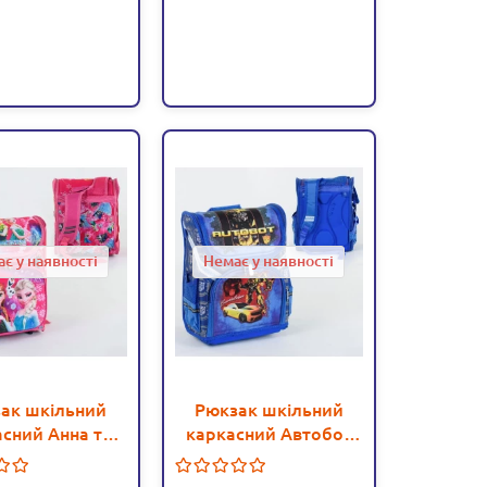
є у наявності
Немає у наявності
ак шкільний
Рюкзак шкільний
сний Анна та
каркасний Автобот
Холодне серце
Бамблбі 1 відділення,
ідділення, 3
3 кишені, спинка