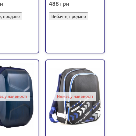
488
ені, спинка
ортопедичне (С
педична, 3D
36183)
е, продано
Вибачте, продано
ення (С 36177)
є у наявності
Немає у наявності