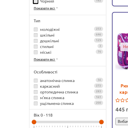
Чорний
182
Показати всі
Тип
молодіжні
253
шкільні
646
дошкільні
129
Не
стильні
3
міські
76
Показати всі
Особливості
анатомічна спинка
56
Рю
каркасний
272
кар
ортопедична спинка
283
м'яка спинка
161
Ведм
ущільнена спинка
200
445
Вік
0
-
118
Вибач