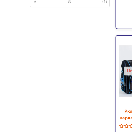
0
59
118
Не
Рю
карк
відд