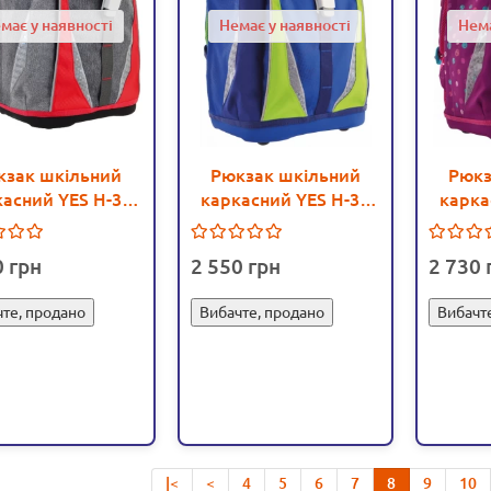
має у наявності
Немає у наявності
Нема
кзак шкільний
Рюкзак шкільний
Рюкз
асний YES H-32
каркасний YES H-32
карка
ard - poz 556225
Full Power - poz
Butterf
556227
0
2 550
2 730
те, продано
Вибачте, продано
Вибачт
|<
<
4
5
6
7
8
9
10