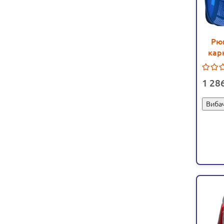
Рю
кар
Kal
1 28
Вибач