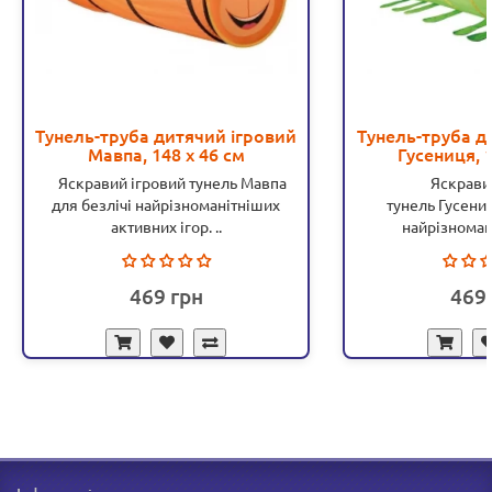
Тунель-труба дитячий ігровий
Тунель-труба д
Мавпа, 148 х 46 см
Гусениця, 1
Яскравий ігровий тунель Мавпа
Яскравий
для безлічі найрізноманітніших
тунель Гусениц
активних ігор. ..
найрізномані
469
469