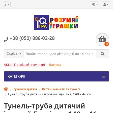
+38 (050) 888-02-28
0
Скрізь
АКЦІЇ! Поспішайте купити!
Бренди
КАТЕГОРІЇ
Іграшки дитячі
Дитячі намети та тунелі
Тунель-труба дитячий ігровий Бджілка, 148 х 46 см
Тунель-труба дитячий