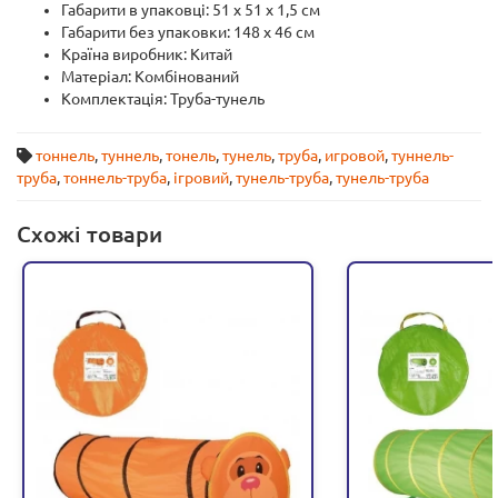
Габарити в упаковці: 51 x 51 x 1,5 см
Габарити без упаковки: 148 x 46 см
Країна виробник: Китай
Матеріал: Комбінований
Комплектація: Труба-тунель
тоннель
,
туннель
,
тонель
,
тунель
,
труба
,
игровой
,
туннель-
труба
,
тоннель-труба
,
ігровий
,
тунель-труба
,
тунель-труба
Схожі товари