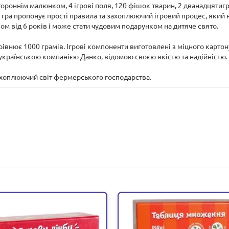
ннім малюнком, 4 ігрові поля, 120 фішок тварин, 2 дванадцятигран
 гра пропонує прості правила та захоплюючий ігровий процес, який
ком від 6 років і може стати чудовим подарунком на дитяче свято.
дорівнює 1000 грамів. Ігрові компоненти виготовлені з міцного картон
українською компанією Данко, відомою своєю якістю та надійністю.
ахоплюючий світ фермерського господарства.