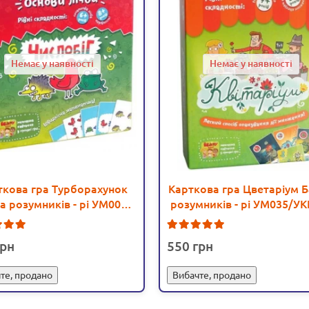
Немає у наявності
Немає у наявності
ткова гра Турборахунок
Карткова гра Цветаріум 
а розумників - pi УМ003/
розумників - pi УМ035/УК
УКР003
1
4
550
те, продано
Вибачте, продано