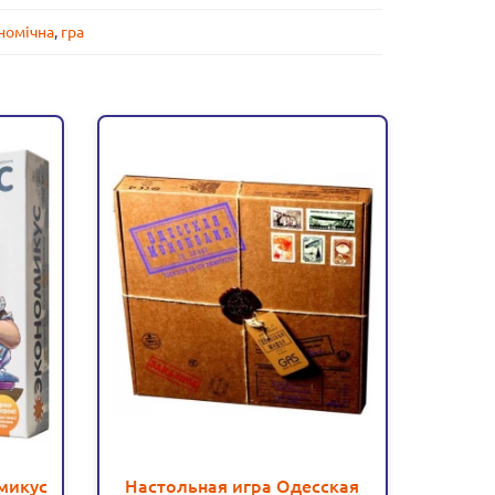
номічна
,
гра
микус
Настольная игра Одесская
Насто