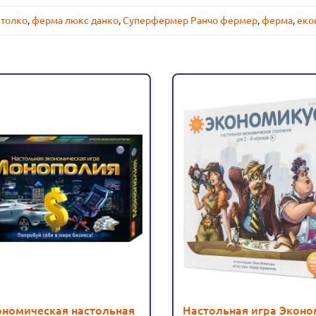
столко
,
ферма люкс данко
,
Суперфермер Ранчо фермер
,
ферма
,
еко
ономическая настольная
Настольная игра Эконо