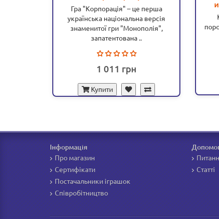
и
Гра "Корпорація" – це перша
C
Ка
українська національна версія
поро
знаменитої гри "Монополія",
запатентована ..
1 011
Купити
Інформація
Допомо
Про магазин
Питанн
Сертифікати
Статті
Постачальники іграшок
Співробітництво