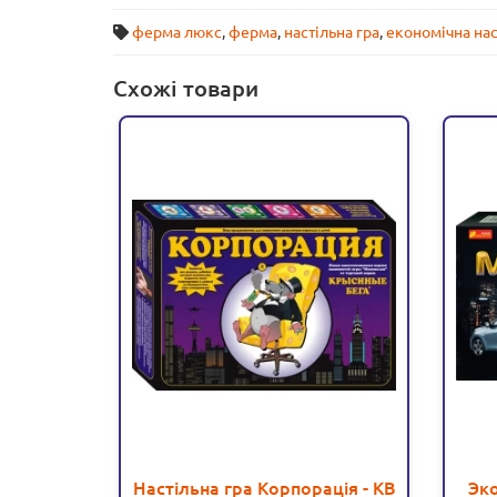
ферма люкс
,
ферма
,
настільна гра
,
економічна на
Схожі товари
Настільна гра Корпорація - KB
Эк