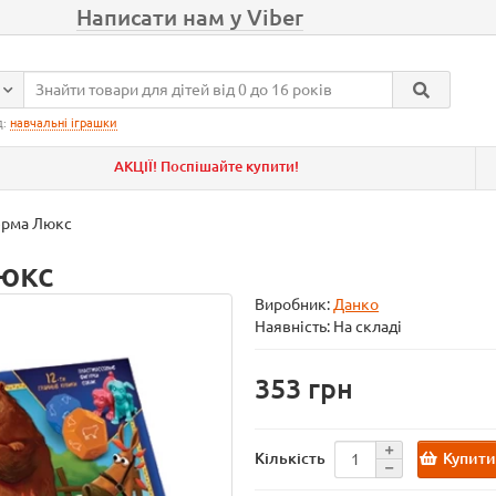
Написати нам у Viber
д:
навчальні іграшки
АКЦІЇ! Поспішайте купити!
ерма Люкс
юкс
Виробник:
Данко
Наявність: На складі
353
Купит
Кількість