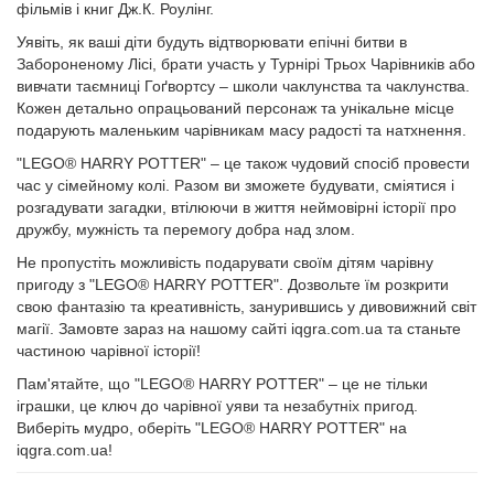
фільмів і книг Дж.К. Роулінг.
Уявіть, як ваші діти будуть відтворювати епічні битви в
Забороненому Лісі, брати участь у Турнірі Трьох Чарівників або
вивчати таємниці Гоґвортсу – школи чаклунства та чаклунства.
Кожен детально опрацьований персонаж та унікальне місце
подарують маленьким чарівникам масу радості та натхнення.
"LEGO® HARRY POTTER" – це також чудовий спосіб провести
час у сімейному колі. Разом ви зможете будувати, сміятися і
розгадувати загадки, втілюючи в життя неймовірні історії про
дружбу, мужність та перемогу добра над злом.
Не пропустіть можливість подарувати своїм дітям чарівну
пригоду з "LEGO® HARRY POTTER". Дозвольте їм розкрити
свою фантазію та креативність, занурившись у дивовижний світ
магії. Замовте зараз на нашому сайті iqgra.com.ua та станьте
частиною чарівної історії!
Пам'ятайте, що "LEGO® HARRY POTTER" – це не тільки
іграшки, це ключ до чарівної уяви та незабутніх пригод.
Виберіть мудро, оберіть "LEGO® HARRY POTTER" на
iqgra.com.ua!