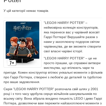
У цій категорії немає товарів.
"LEGO® HARRY POTTER" –
неймовірна колекція конструкторів,
яка перенесе вас у чарівний всесвіт
Гаррі Поттера! Вирушайте разом з
нами у захоплюючу подорож світом
чарівництва, де ви зможете створити
свої власні чарівні історії.
"LEGO® HARRY POTTER" – це не
просто іграшки, це справжні витвори
мистецтва, що втілюють чари та
пригоди. Кожен конструктор втілює унікальні моменти з фільмів
про Гаррі Поттера, створені з любов'ю до деталей та турботою
про ваше задоволення.
Серія "LEGO® HARRY POTTER" розпочала свій шлях у 2001
році і з того часу здобула серця мільйонів шанувальників по
всьому світу. Вона зібрала воєдино пишність LEGO і диво Гаррі
Поттера, дозволяючи вам пережити найзахоплюючі моменти з