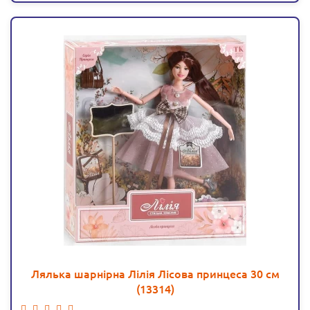
Лялька шарнірна Лілія Лісова принцеса 30 см
(13314)