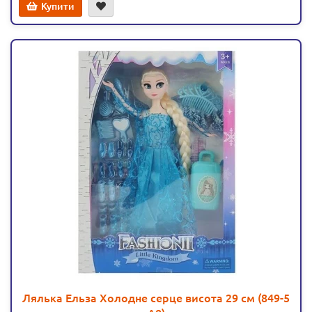
Купити
Лялька Ельза Холодне серце висота 29 см (849-5