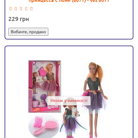
принцесса с пони (8077) - ves 8077
229
Вибачте, продано
Немає у наявності