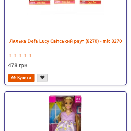
Лялька Defa Lucy Світський раут (8270) - mlt 8270
478
Купити