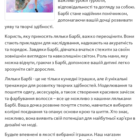
важливі уроки турботи,
відповідальності та догляду за собою.
Барбі стане надійним помічником,
допомагаючи вашій дочці розвивати
уяву та творчі здібності.
Користь, яку приносять ляльки Барбі, важко переоцінити. Вони
стають прикладом для наслідування, надихають на акуратність
та порядок. Завдяки Барбі, дівчатка вчаться стежити за своїм
зовнішнім виглядом та навколишнім світом. Роль мами, яку
можна відчути, граючи з Барбі, допоможе вашій дитині легко
зрозуміти світ дорослих.
Ляльки Барбі - це не тільки кумедні іграшки, але й унікальні
тренажери для розвитку творчих здібностей. Моделювання та
пошиття одягу, аксесуарів, а також створення красивих зачісок
та фарбування волосся – все це можливо з нашими ляльками
Барбі. Ваша дочка розвине почуття стилю, навчиться вибирати
колірні поєднання та опанує основи крою та шиття. Хто знає,
можливо, вона виявить свій потенціал для майбутньої кар'єри в
дизайні чи моді.
Будьте впевнені в якості вибраної іграшки. Наш магазин