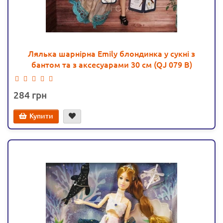
Лялька шарнірна Emily блондинка у сукні з
бантом та з аксесуарами 30 см (QJ 079 B)
284
Купити