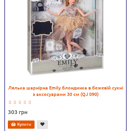
Лялька шарнірна Emily блондинка в бежевій сукні
з аксесуарами 30 см (QJ 090)
303
Купити