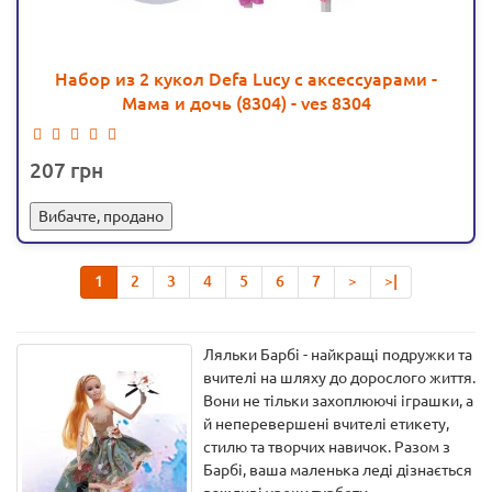
Набор из 2 кукол Defa Lucy с аксессуарами -
Мама и дочь (8304) - ves 8304
207
Вибачте, продано
1
2
3
4
5
6
7
>
>|
Ляльки Барбі - найкращі подружки та
вчителі на шляху до дорослого життя.
Вони не тільки захоплюючі іграшки, а
й неперевершені вчителі етикету,
стилю та творчих навичок. Разом з
Барбі, ваша маленька леді дізнається