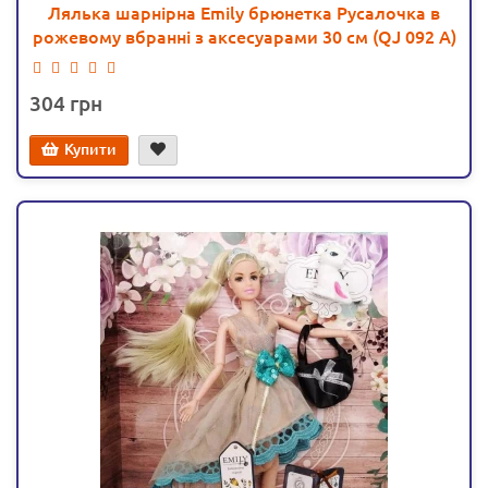
Лялька шарнірна Emily брюнетка Русалочка в
рожевому вбранні з аксесуарами 30 см (QJ 092 A)
304
Купити