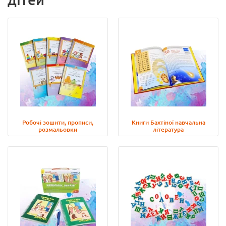
Робочі зошити, прописи,
Книги Бахтіної навчальна
розмальовки
література