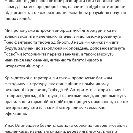
можливість для вашої дитини розширити свій словниковий
запас, дізнатися про добро і зло, навчитися відрізняти хороше
від поганого, а також розвивати емпатію та розуміння почуттів
інших людей.
Ми пропонуємо широкий вибір дитячої літератури, яка не
тільки захопить маленьких читачів, а й допоможе розвинути
їхню фантазію та творчі здібності. З нашими книжками діти
будуть залучені до захоплюючих оповідань, доповнюватимуть
їх своїми історіями та переживаннями, а також зможуть
навчатися малюванню, читанню та багато іншого в
інтерактивній формі.
Крім дитячої літератури, ми також пропонуємо батькам
методичну літературу, яка стане цінним помічником у
вихованні та розвитку їхніх дітей. Авторитетні автори та вчені
створили докладні інструкції та рекомендації, які допоможуть
правильно та гармонійно підійти до процесу виховання, а також
використовувати навчальні матеріали максимально
ефективно.
У нас Ви знайдете безліч цікавих та корисних товарів: мозаїки з
наклейками, навчальні книжки, дерев'яні книжки, книги з