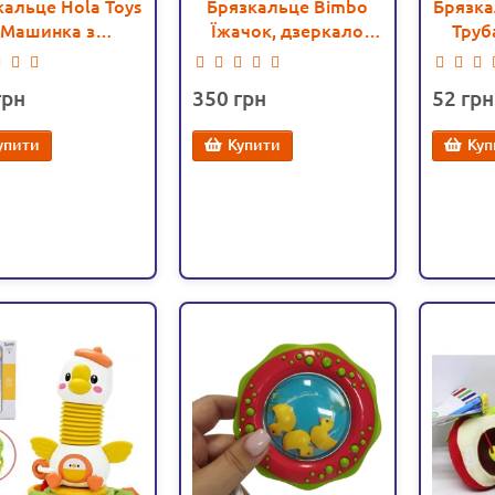
кальце Hola Toys
Брязкальце Bimbo
Брязка
Машинка з
Їжачок, дзеркало
Труб
чиками, звуки
безпечне, текстурні
мобіля, гризунок
підвіски (C 54401)
350
52
(E 8996)
упити
Купити
Куп