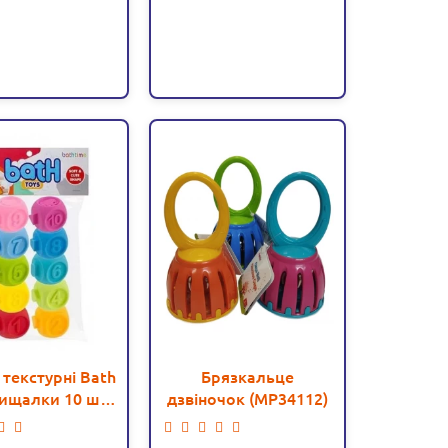
 текстурні Bath
Брязкальце
пищалки 10 шт
дзвіночок (MP34112)
(88-53)