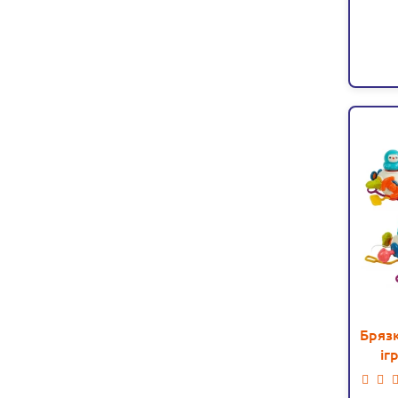
Брязк
іг