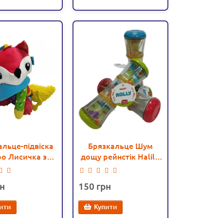
альце-підвіска
Брязкальце Шум
o Лисичка з
дощу рейнстік Halilit
різувачем (C
(MP10016)
51334)
150
ити
Купити