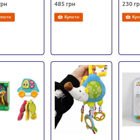
485
230
упити
Купити
Куп