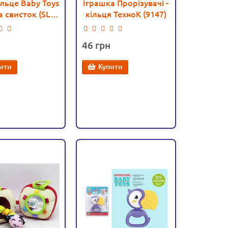
льце Baby Toys
Іграшка Прорізувачі -
а свисток (SL
кільця ТехноК (9147)
84801-46)
46
ити
Купити