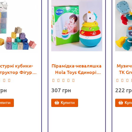
стурні кубики-
Пірамідка-неваляшка
Музич
труктор Фігури,
Hola Toys Єдиноріг
TK Gr
, тварини 12 шт
(3136)
підсві
(1004)
піс
307
222
м
прорі
упити
Купити
Куп