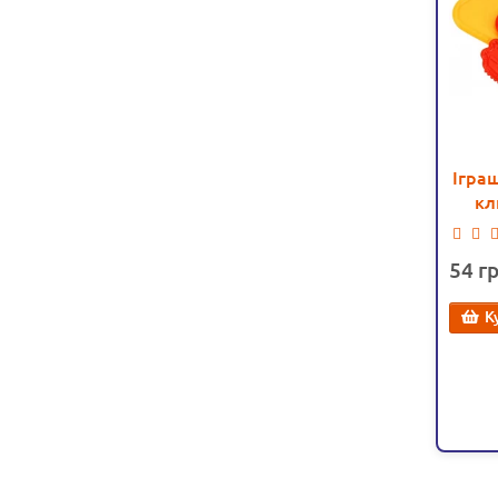
Іграш
кл
54
К