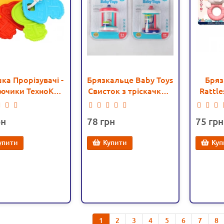
ка Прорізувачі -
Брязкальце Baby Toys
Бряз
ючики ТехноК
Cвисток з тріскачкою
Rattl
(9154)
(SL 84801-48)
78
75
упити
Купити
Куп
1
2
3
4
5
6
7
8