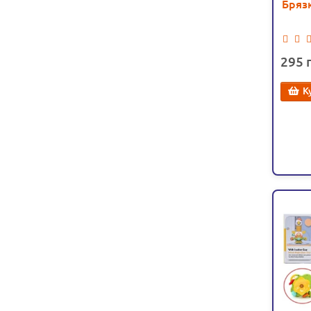
Бряз
клю
авто
295
К