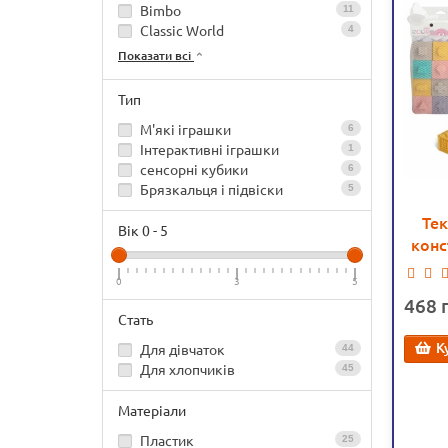
Bimbo
11
Classic World
4
Показати всі
Тип
М'які іграшки
6
Інтерактивні іграшки
1
сенсорні кубики
6
Брязкальця і підвіски
5
Тек
Вік
0
-
5
конс
цифри
0
3
5
468
Стать
К
Для дівчаток
44
Для хлопчиків
45
Матеріали
Пластик
25