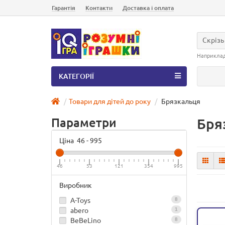
Гарантія
Контакти
Доставка і оплата
Скрізь
Наприкла
КАТЕГОРІЇ
Товари для дітей до року
Брязкальця
Параметри
Бря
Ціна
46
-
995
46
53
121
354
995
Виробник
A-Toys
8
abero
1
BeBeLino
8