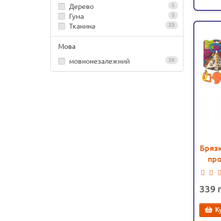
Дерево
1
Гума
3
Тканина
23
Мова
мовнонезалежний
28
Брязк
про
339
К