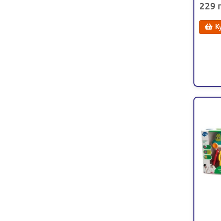
229
К