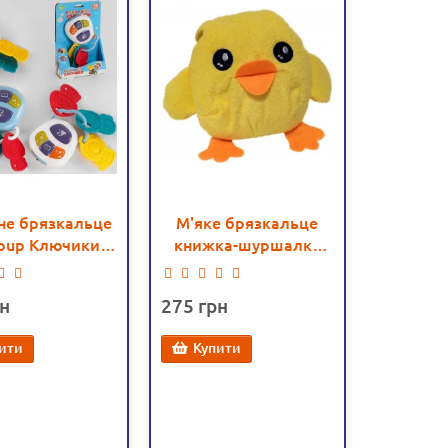
не брязкальце
М'яке брязкальце
oup Ключики,
книжка-шуршалка
чування, звук,
Курча (889-324-7H)
ня, віршик,
275
елодія, 3
зувачі (22450)
ити
Купити