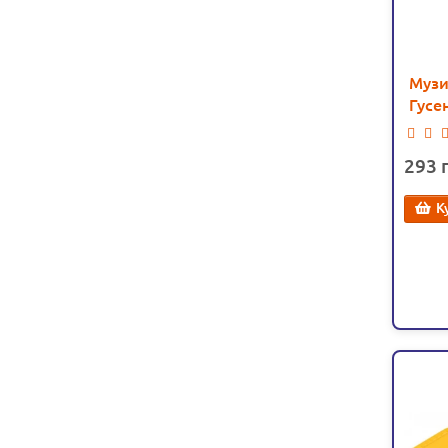
Музи
Гусен
прорі
паль
293
К