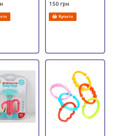
150
ити
Купити