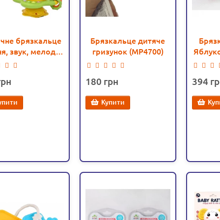
чне брязкальце
Брязкальце дитяче
Бряз
я, звук, мелодії,
гризунок (MP4700)
Яблуко
зувач, пискавка,
чикова гра (230
ше
180
394
B)
елеме
упити
Купити
Куп