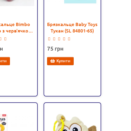
кальце Bimbo
Брязкальце Baby Toys
 з черв'ячком,
Тукан (SL 84801-65)
пискавка,
лестящие
75
нти (C 55876)
ити
Купити