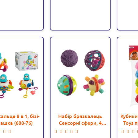
альце 8 в 1, бізі-
Набір брязкалець
Кубики
рашка (688-76)
Сенсорні сфери, 4
Toys 
штуки (9985)