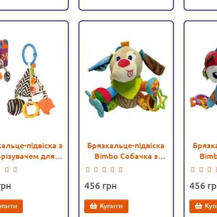
альце-підвіска з
Брязкальце-підвіска
Брязк
різувачем для
Bimbo Собачка з
Bimb
зубів (9983)
прорізувачем (C
про
51334)
456
456
упити
Купити
Куп