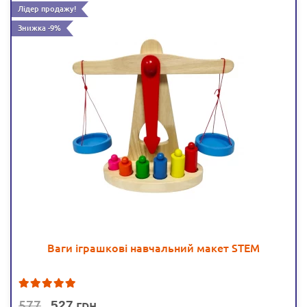
Лідер продажу!
Знижка -9%
Ваги іграшкові навчальний макет STEM
2
577
527