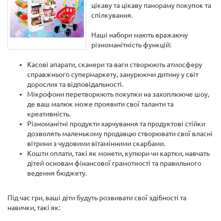
цікаву та цікаву панораму покупок та
спілкування.
Наші набори мають вражаючу
різноманітність функцій:
Касові апарати, сканери та ваги створюють атмосферу
справжнього супермаркету, занурюючи дитину у світ
дорослих та відповідальності.
Мікрофони перетворюють покупки на захоплююче шоу,
де ваш малюк може проявити свої таланти та
креативність.
Різноманітні продукти харчування та продуктові стійки
дозволять маленькому продавцю створювати свої власні
вітрини з чудовими вітамінними скарбами.
Кошти оплати, такі як монети, купюри чи картки, навчать
дітей основам фінансової грамотності та правильного
ведення бюджету.
Під час гри, ваші діти будуть розвивати свої здібності та
навички, такі як: