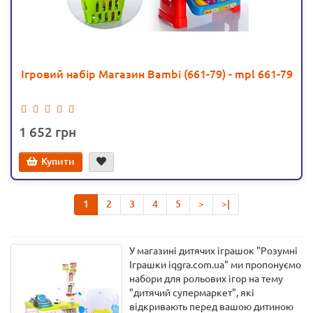
Ігровий набір Магазин Bambi (661-79) - mpl 661-79
1 652
Купити
1
2
3
4
5
>
>|
У магазині дитячих іграшок "Розумні
Іграшки iqgra.com.ua" ми пропонуємо
набори для рольових ігор на тему
"дитячий супермаркет", які
відкривають перед вашою дитиною