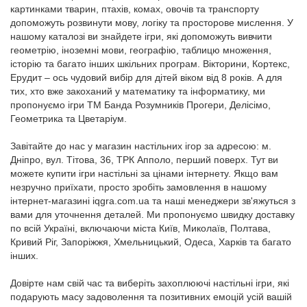
картинками тварин, птахів, комах, овочів та транспорту
допоможуть розвинути мову, логіку та просторове мислення. У
нашому каталозі ви знайдете ігри, які допоможуть вивчити
геометрію, іноземні мови, географію, таблицю множення,
історію та багато інших шкільних програм. Вікторини, Кортекс,
Ерудит – ось чудовий вибір для дітей віком від 8 років. А для
тих, хто вже закоханий у математику та інформатику, ми
пропонуємо ігри ТМ Банда Розумників Прогери, Делісімо,
Геометрика та Цветаріум.
Завітайте до нас у магазин настільних ігор за адресою: м.
Дніпро, вул. Тітова, 36, ТРК Апполо, перший поверх. Тут ви
можете купити ігри настільні за цінами інтернету. Якщо вам
незручно приїхати, просто зробіть замовлення в нашому
інтернет-магазині iqgra.com.ua та наші менеджери зв'яжуться з
вами для уточнення деталей. Ми пропонуємо швидку доставку
по всій Україні, включаючи міста Київ, Миколаїв, Полтава,
Кривий Ріг, Запоріжжя, Хмельницький, Одеса, Харків та багато
інших.
Довірте нам свій час та виберіть захоплюючі настільні ігри, які
подарують масу задоволення та позитивних емоцій усій вашій