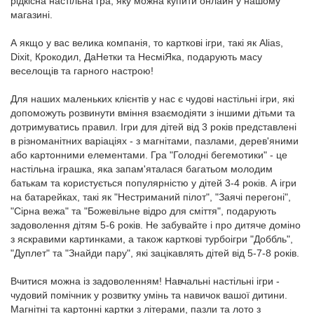
рідкісна настільна гра, яку можна купити онлайн у нашому
магазині.
А якщо у вас велика компанія, то карткові ігри, такі як Alias,
Dixit, Крокодил, ДаНетки та НесміЯка, подарують масу
веселощів та гарного настрою!
Для наших маленьких клієнтів у нас є чудові настільні ігри, які
допоможуть розвинути вміння взаємодіяти з іншими дітьми та
дотримуватись правил. Ігри для дітей від 3 років представлені
в різноманітних варіаціях - з магнітами, пазлами, дерев'яними
або картонними елементами. Гра "Голодні бегемотики" - це
настільна іграшка, яка запам'яталася багатьом молодим
батькам та користується популярністю у дітей 3-4 років. А ігри
на батарейках, такі як "Нестриманий пілот", "Заячі перегоні",
"Сірна вежа" та "Божевільне відро для сміття", подарують
задоволення дітям 5-6 років. Не забувайте і про дитяче доміно
з яскравими картинками, а також карткові турбоігри "Доббль",
"Дуплет" та "Знайди пару", які зацікавлять дітей від 5-7-8 років.
Вчитися можна із задоволенням! Навчальні настільні ігри -
чудовий помічник у розвитку умінь та навичок вашої дитини.
Магнітні та картонні картки з літерами, пазли та лото з