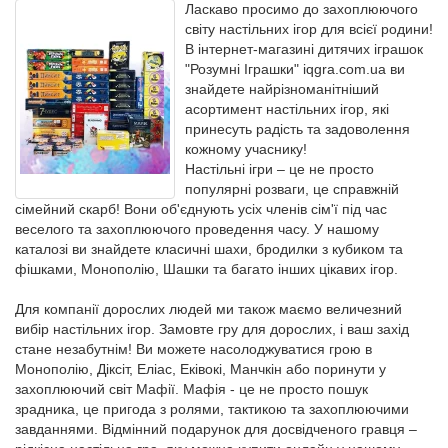
Ласкаво просимо до захоплюючого
світу настільних ігор для всієї родини!
В інтернет-магазині дитячих іграшок
"Розумні Іграшки" iqgra.com.ua ви
знайдете найрізноманітніший
асортимент настільних ігор, які
принесуть радість та задоволення
кожному учаснику!
Настільні ігри – це не просто
популярні розваги, це справжній
сімейний скарб! Вони об'єднують усіх членів сім'ї під час
веселого та захоплюючого проведення часу. У нашому
каталозі ви знайдете класичні шахи, бродилки з кубиком та
фішками, Монополію, Шашки та багато інших цікавих ігор.
Для компанії дорослих людей ми також маємо величезний
вибір настільних ігор. Замовте гру для дорослих, і ваш захід
стане незабутнім! Ви можете насолоджуватися грою в
Монополію, Діксіт, Еліас, Еківокі, Манчкін або поринути у
захоплюючий світ Мафії. Мафія - це не просто пошук
зрадника, це пригода з ролями, тактикою та захоплюючими
завданнями. Відмінний подарунок для досвідченого гравця –