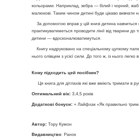
кольорами. Наприклад, зебра — білий і чорний, жаба
малюкові. Таким чином дитині буде цікаво вивчати н
За допомогою вправ у цій книзі дитина навчиться 
практикуватиметься проводити лінії від тварини до
дитини — вдосконалюватимуться.
Книгу надруковано на спеціальному цупкому папері,
нього олівцем з усієї сили. До того ж, із нього легк
Кому підходить цей посібник?
Ця книга для дітлахів які вже вміють тримати в 
Оптимальний вік:
3,4,5 років
Додаткові бонуси:
+ Лайфхак «Як правильно трим
Автор:
Тору Кумон
Видавництво
: Ранок