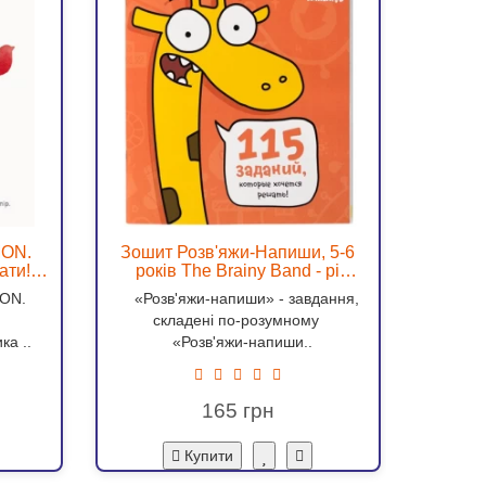
MON.
Зошит Розв'яжи-Напиши, 5-6
Зошит
ти! -
років The Brainy Band - pi
рокі
УКР034/УМ194
MON.
«Розв'яжи-напиши» - завдання,
«Розв'
складені по-розумному
с
ка ..
«Розв'яжи-напиши..
165
Купити