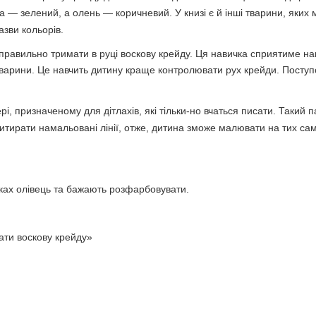
 — зелений, а олень — коричневий. У книзі є й інші тварини, яких м
азви кольорів.
правильно тримати в руці воскову крейду. Ця навичка сприятиме на
 тварини. Це навчить дитину краще контролювати рух крейди. Посту
 призначеному для дітлахів, які тільки-но вчаться писати. Такий п
о витирати намальовані лінії, отже, дитина зможе малювати на тих сам
руках олівець та бажають розфарбовувати.
ати воскову крейду»