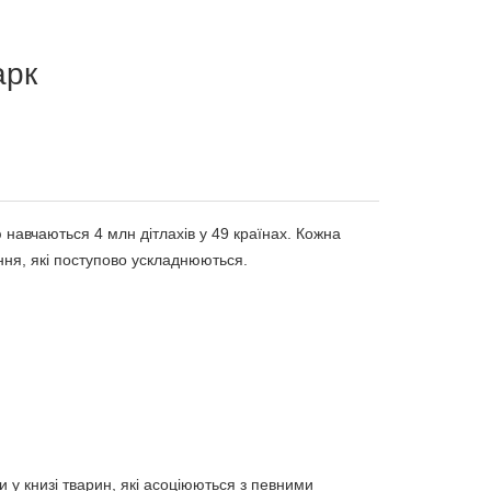
арк
 навчаються 4 млн дітлахів у 49 країнах. Кожна
ання, які поступово ускладнюються.
у книзі тварин, які асоціюються з певними