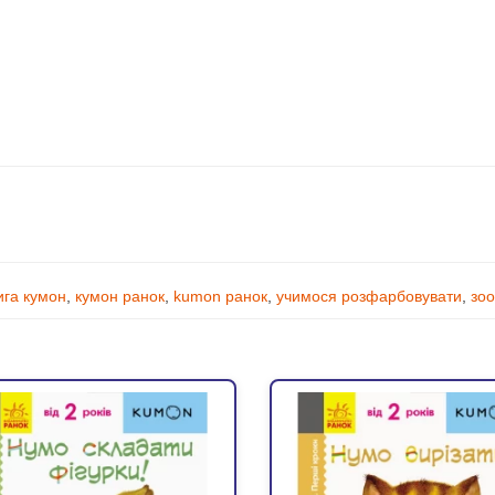
ига кумон
,
кумон ранок
,
kumon ранок
,
учимося розфарбовувати
,
зо