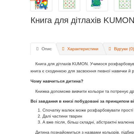
Книга для дітлахів KUMO
Опис
Характеристики
Відгуки (0
Книга для дітлахів KUMON. Учимося розфарбовув
книга є сходинкою для засвоєння певної навички й р
Чому навчиться дитина?
Книжка допоможе вивчити кольори та потренує дрі
Всі завдання в книзі побудовані за принципом в
Спочатку малюк може розфарбовувати прост
Далі частини тварин
А вже після, більш складні, абстрактні малюнк
Дитина познайомиться з назвами кольорів, підбираю