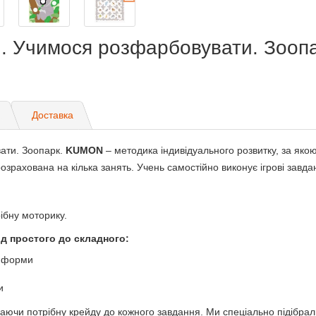
N. Учимося розфарбовувати. Зооп
)
Доставка
ати. Зоопарк.
KUMON
– методика індивідуального розвитку, за якою
озрахована на кілька занять. Учень самостійно виконує ігрові завд
бну моторику.
ід простого до складного:
і форми
и
чи потрібну крейду до кожного завдання. Ми спеціально підібрали 