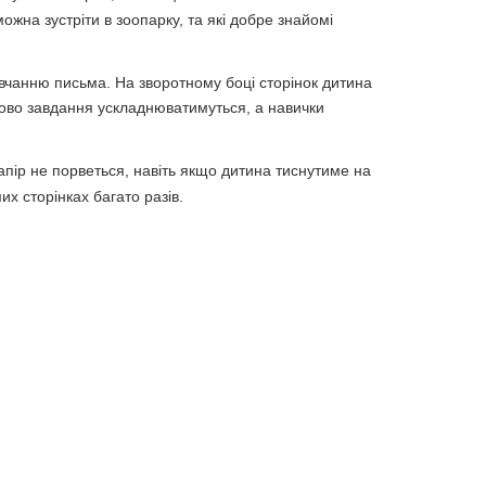
ожна зустріти в зоопарку, та які добре знайомі
вчанню письма. На зворотному боці сторінок дитина
пово завдання ускладнюватимуться, а навички
апір не порветься, навіть якщо дитина тиснутиме на
их сторінках багато разів.