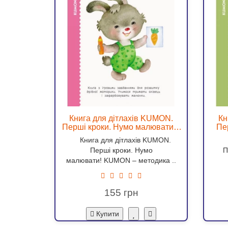
Книга для дітлахів KUMON.
Кн
Перші кроки. Нумо малювати! -
Пе
ves 937049
Книга для дітлахів KUMON.
К
Перші кроки. Нумо
П
малювати! KUMON – методика ..
155
Купити