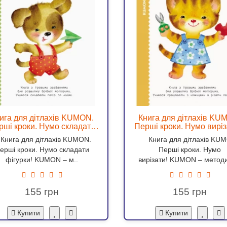
ига для дітлахів KUMON.
Книга для дітлахів KU
рші кроки. Нумо складати
Перші кроки. Нумо виріза
фігурки! - ves 937018
ves 937056
нига для дітлахів KUMON.
Книга для дітлахів KU
ерші кроки. Нумо складати
Перші кроки. Нумо
фігурки! KUMON – м..
вирізати! KUMON – методи
155
155
Купити
Купити